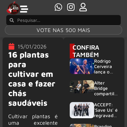
VOTE NAS 500 MAIS
15/01/2026
CONFIRA
16 plantas
TAMBÉM
Rodrigo
para
Cerveira
cultivar em
lança o
single “The
casa e fazer
Searcher”
Alter
Bridge
chás
compartilh
a vídeo ao
saudáveis
vivo de
ACCEPT:
“Fortress”
‘Save Us’ é
gravada
regravada
Cultivar plantas é
no Rock
com
uma excelente
am Ring
membros
Brandon