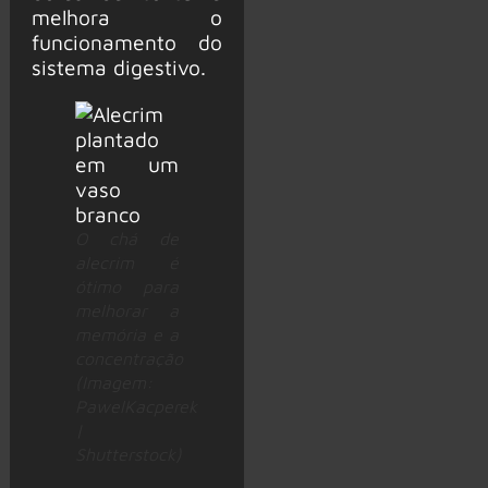
melhora o
funcionamento do
sistema digestivo.
O chá de
alecrim é
ótimo para
melhorar a
memória e a
concentração
(Imagem:
PawelKacperek
|
Shutterstock)