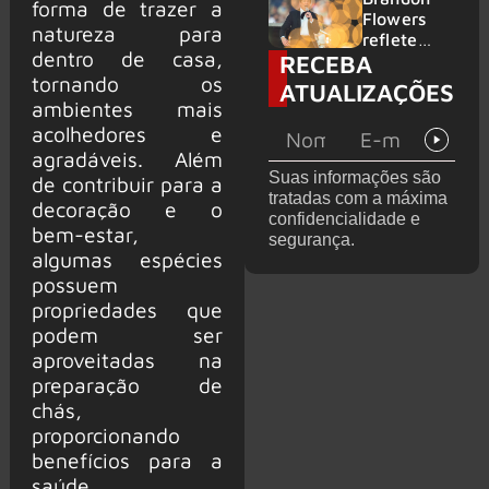
forma de trazer a
2026
do GHOST
Flowers
natureza para
e KORN
reflete
dentro de casa,
RECEBA
sobre o
futuro e
tornando os
ATUALIZAÇÕES
levanta
ambientes mais
possibilida
acolhedores e
de de
agradáveis. Além
deixar os
Suas informações são
de contribuir para a
palcos
tratadas com a máxima
decoração e o
confidencialidade e
bem-estar,
segurança.
algumas espécies
possuem
propriedades que
podem ser
aproveitadas na
preparação de
chás,
proporcionando
benefícios para a
saúde.