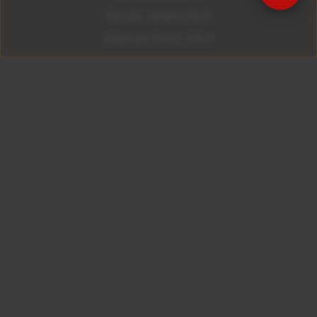
Rio De Janeiro 92.9
Ribeirão Preto 105.3
Brasília 106.7
Copyright © 2026 – KISS FM. Todos os direitos
reservados.
ID7 Studio
Site desenvolvido por