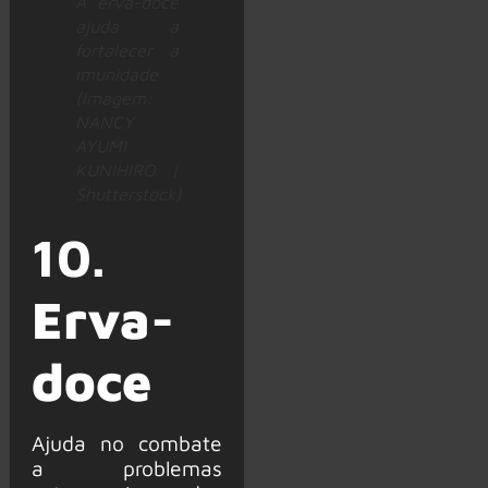
A erva-doce
ajuda a
fortalecer a
imunidade
(Imagem:
NANCY
AYUMI
KUNIHIRO |
Shutterstock)
10.
Erva-
doce
Ajuda no combate
a problemas