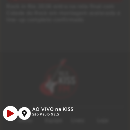
Rock in Rio 2026 entra na reta final com
Cidade do Rock em montagem acelerada e
line-up completo confirmado
AO VIVO na KISS
São Paulo 92.5
Início
Equipe
Lives
Loja