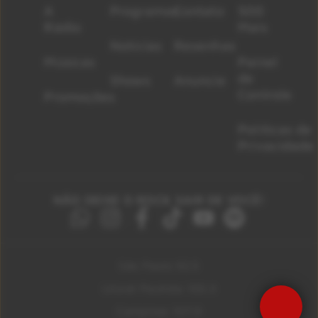
A
Programas
Contato
500
Rádio
Mais
Notícias
Resenhas
Músicas
Painel
de
Shows
Anuncie
Controle
Promoções
Políticas de
Privacidade
NÃO DEIXE O ROCK SAIR DE VOCÊ!
São Paulo 92.5
Litoral Paulista 100.3
Precisa de Ajuda?
Campinas 107.9