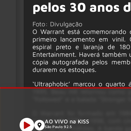
pelos 30 anos 
Foto: Divulgação
O Warrant está comemorando o 
primeiro lançamento em vinil. 
espiral preto e laranja de 1
Entertainment. Haverá também 
cópia autografada pelos membr
durarem os estoques.
‘Ultraphobic’ marcou o quarto
1995. Beau Hill retornou como p
“Followed” e a balada “Stronger 
O Warrant foi formado em 1984
sucesso de 1989 a 1996, com cin
AO VIVO na KISS
mais de dez milhões. A banda g
São Paulo 92.5