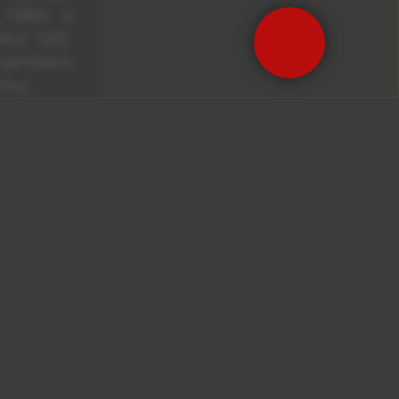
m 1989, e
Hot 100.
, também
imo.
‘Dog Eat
ação com
cópias,
oard dos