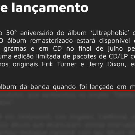
de lançamento
30º aniversário do álbum ‘Ultraphobic’
O álbum remasterizado estará disponível 
80 gramas e em CD no final de julho pe
uma edição limitada de pacotes de CD/LP
os originais Erik Turner e Jerry Dixon, 
 álbum da banda quando foi lançado em 
rodutor, que apresentou os singles “Family 
Now”.
 em Hollywood, Los Angeles, Califórnia, 
co álbuns que alcançaram vendas internaci
anhou destaque nacional com seu álbum de 