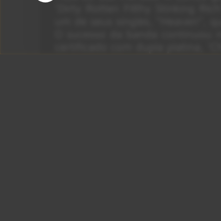
‘Dirty Rotten Filthy Stinking Ric
um de seus singles, “Heaven”, q
O sucesso da banda continuou 
certificado com dupla platina, ‘
Em 1992, o Warrant lançou seu 
Dog’. O disco obteve apenas u
os dois primeiros álbuns, ma
alcançando o disco de ouro e al
EUA.
Por
(Big Rock N’ 
Juliana Carpinelli