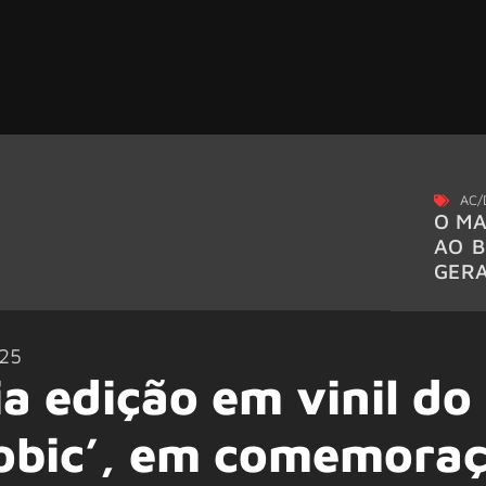
AC/
O MA
AO B
GER
25
a edição em vinil do
obic’, em comemora