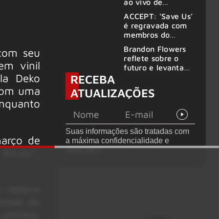
ao vivo de
“Fortress” gravada
ACCEPT: ‘Save Us’
no Rock am Ring
é regravada com
2026
membros do
GHOST e KORN
Brandon Flowers
 com seu
reflete sobre o
em vinil
futuro e levanta
la Deko
RECEBA
possibilidade de
deixar os palcos
 com uma
ATUALIZAÇÕES
enquanto
Suas informações são tratadas com
março de
a máxima confidencialidade e
segurança.
Picnic”,
e obteve
onais de
estreia,