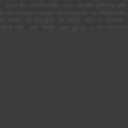
h’, que foi certificado com dupla platina e
ue alcançou a segunda posição na Billboard 
no início da década de 1990 com o álbum
Cherry Pie’, em 1990, que gerou o hit homôn
terceiro álbum, o aclamado pela crítica 
m sucesso comercial moderado em compar
s ainda assim vendeu mais de 500.000 
cançando a 25ª posição na parada da Billb
Roll)