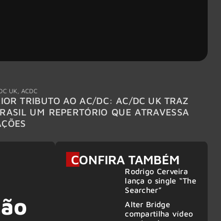
DC UK
,
ACDC
"Break
IOR TRIBUTO AO AC/DC: AC/DC UK TRAZ
MEGAD
RASIL UM REPERTÓRIO QUE ATRAVESSA
TURNÊ
AÇÕES
CONFIRA TAMBÉM
Rodrigo Cerveira
lança o single “The
Searcher”
ção
Alter Bridge
compartilha vídeo