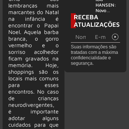
levanta
lembranças mais
HANSEN:
possibilida
Novo
marcantes do Natal
RECEBA
de de
single
na infância é
deixar os
‘Welcome
ATUALIZAÇÕES
encontrar o Papai
palcos
To Life’ é
Noel. Aquela barba
lançado
branca, o gorro
vermelho e o
Suas informações são
sorriso acolhedor
tratadas com a máxima
ficam gravados na
confidencialidade e
segurança.
memória. Hoje,
shoppings são os
locais mais comuns
para esses
encontros. No caso
de crianças
neurodivergentes,
é importante
adotar alguns
cuidados para que