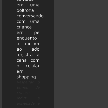
Respeitar o
tempo da
criança
reduz a
ansiedade e