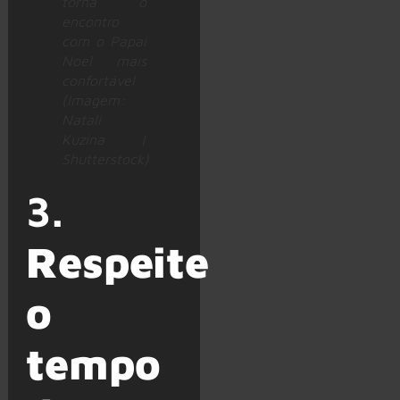
torna o
encontro
com o Papai
Noel mais
confortável
(Imagem:
Natali
Kuzina |
Shutterstock)
3.
Respeite
o
tempo