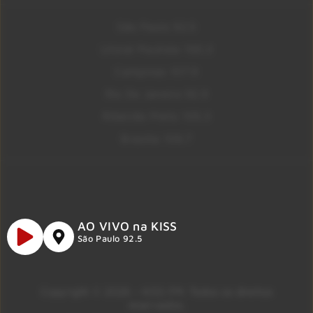
São Paulo 92.5
Litoral Paulista 100.3
Campinas 107.9
Rio De Janeiro 92.9
Ribeirão Preto 105.3
Brasília 106.7
AO VIVO na KISS
São Paulo 92.5
Copyright © 2026 – KISS FM. Todos os direitos
reservados.