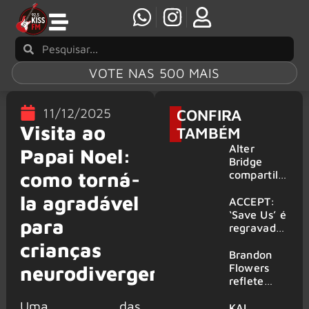
VOTE NAS 500 MAIS
11/12/2025
CONFIRA
Visita ao
TAMBÉM
Alter
Papai Noel:
Bridge
como torná-
compartilh
a vídeo ao
la agradável
vivo de
ACCEPT:
“Fortress”
‘Save Us’ é
para
gravada
regravada
no Rock
com
crianças
am Ring
membros
Brandon
2026
do GHOST
Flowers
neurodivergentes
e KORN
reflete
sobre o
Uma das
futuro e
KAI