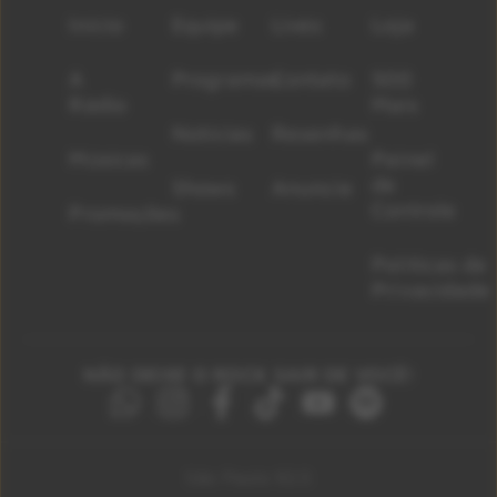
Início
Equipe
Lives
Loja
A
Programas
Contato
500
Rádio
Mais
Notícias
Resenhas
Músicas
Painel
de
Shows
Anuncie
Controle
Promoções
Políticas de
Privacidade
NÃO DEIXE O ROCK SAIR DE VOCÊ!
São Paulo 92.5