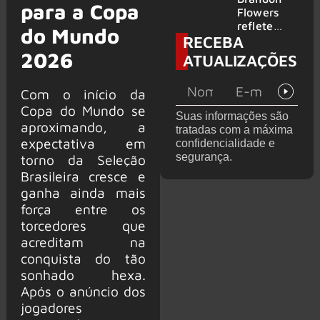
para a Copa
2026
do GHOST
Flowers
e KORN
reflete
do Mundo
RECEBA
sobre o
futuro e
2026
ATUALIZAÇÕES
levanta
possibilida
Com o início da
de de
deixar os
Copa do Mundo se
Suas informações são
palcos
aproximando, a
tratadas com a máxima
expectativa em
confidencialidade e
segurança.
torno da Seleção
Brasileira cresce e
ganha ainda mais
força entre os
torcedores que
acreditam na
conquista do tão
sonhado hexa.
Após o anúncio dos
jogadores