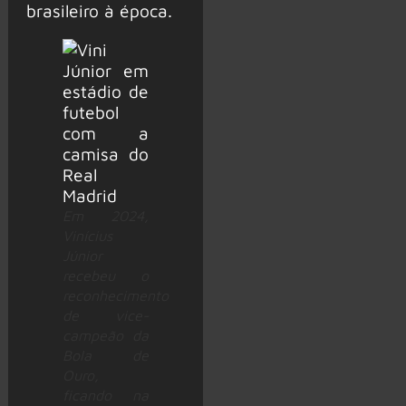
brasileiro à época.
Em 2024,
Vinícius
Júnior
recebeu o
reconhecimento
de vice-
campeão da
Bola de
Ouro,
ficando na