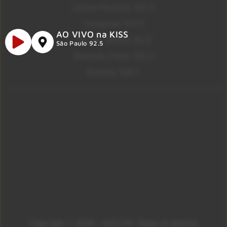
Litoral Paulista 100.3
Campinas 107.9
AO VIVO na KISS
Rio De Janeiro 92.9
São Paulo 92.5
Ribeirão Preto 105.3
Brasília 106.7
Copyright © 2026 – KISS FM. Todos os direitos