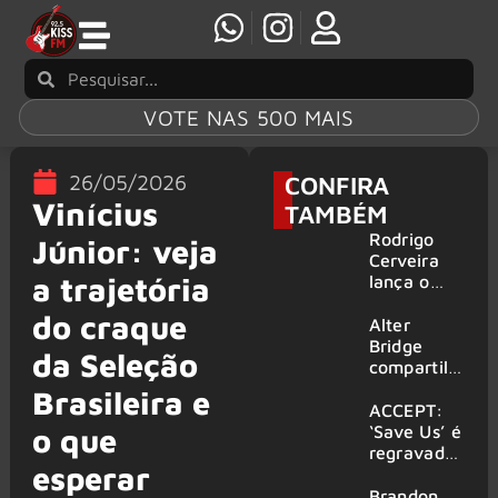
VOTE NAS 500 MAIS
26/05/2026
CONFIRA
Vinícius
TAMBÉM
Rodrigo
Júnior: veja
Cerveira
a trajetória
lança o
single “The
do craque
Searcher”
Alter
Bridge
da Seleção
compartilh
a vídeo ao
Brasileira e
vivo de
ACCEPT:
“Fortress”
‘Save Us’ é
o que
gravada
regravada
esperar
no Rock
com
am Ring
membros
Brandon