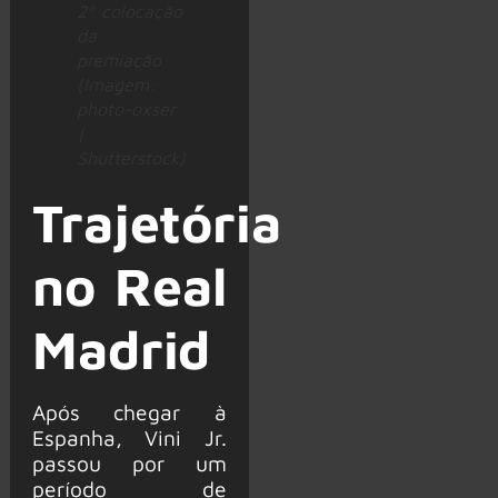
2ª colocação
da
premiação
(Imagem:
photo-oxser
|
Shutterstock)
Trajetória
no Real
Madrid
Após chegar à
Espanha, Vini Jr.
passou por um
período de