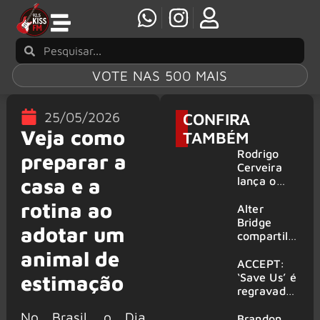
VOTE NAS 500 MAIS
25/05/2026
CONFIRA
Veja como
TAMBÉM
Rodrigo
preparar a
Cerveira
casa e a
lança o
single “The
rotina ao
Searcher”
Alter
Bridge
adotar um
compartilh
a vídeo ao
animal de
vivo de
ACCEPT:
“Fortress”
‘Save Us’ é
estimação
gravada
regravada
no Rock
com
No Brasil, o Dia
am Ring
membros
Brandon