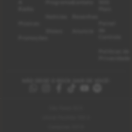
A
Programas
Contato
500
Rádio
Mais
Notícias
Resenhas
Músicas
Painel
de
Shows
Anuncie
Controle
Promoções
Políticas de
Privacidade
NÃO DEIXE O ROCK SAIR DE VOCÊ!
São Paulo 92.5
Litoral Paulista 100.3
Campinas 107.9