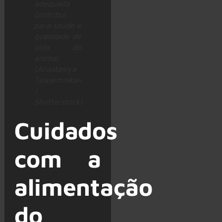
adequada
contribui
para saúde e
qualidade de
vida do
animal
(Anastasiya
Tsiasemnikav
|
Shutterstock)
Cuidados
com a
alimentação
do