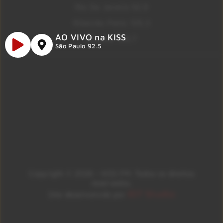
Rio De Janeiro 92.9
Ribeirão Preto 105.3
AO VIVO na KISS
Brasília 106.7
São Paulo 92.5
Copyright © 2026 – KISS FM. Todos os direitos
reservados.
ID7 Studio
Site desenvolvido por