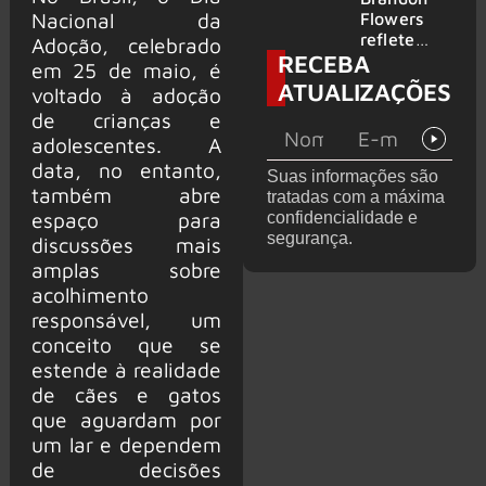
2026
do GHOST
Nacional da
Flowers
e KORN
reflete
Adoção, celebrado
RECEBA
sobre o
em 25 de maio, é
futuro e
ATUALIZAÇÕES
voltado à adoção
levanta
de crianças e
possibilida
de de
adolescentes. A
deixar os
data, no entanto,
Suas informações são
palcos
também abre
tratadas com a máxima
espaço para
confidencialidade e
segurança.
discussões mais
amplas sobre
acolhimento
responsável, um
conceito que se
estende à realidade
de cães e gatos
que aguardam por
um lar e dependem
de decisões