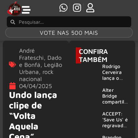
VOTE NAS 500 MAIS
André
CONFIRA
Frateschi
,
Dado
TAMBÉM
e Bonfá
,
Legião
Rodrigo
Urbana
,
rock
Cerveira
nacional
lança o
single “The
04/04/2025
Searcher”
Alter
Undo lança
Bridge
compartilh
clipe de
a vídeo ao
“Volta
vivo de
ACCEPT:
“Fortress”
‘Save Us’ é
Aquela
gravada
regravada
no Rock
com
Cena”
am Ring
membros
Brandon