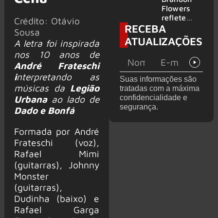
2026
do GHOST
Flowers
e KORN
reflete
Crédito: Otávio
RECEBA
sobre o
Sousa
futuro e
ATUALIZAÇÕES
A letra foi inspirada
levanta
nos 10 anos de
possibilida
de de
André Frateschi
deixar os
i
nterpretando as
Suas informações são
palcos
músicas da
Legião
tratadas com a máxima
confidencialidade e
Urbana
ao lado de
segurança.
Dado e Bonfá
Formada por André
Frateschi (voz),
Rafael Mimi
(guitarras), Johnny
Monster
(guitarras),
Dudinha (baixo) e
Rafael Garga