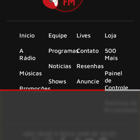
Início
Equipe
Lives
Loja
A
Programas
Contato
500
Rádio
Mais
Notícias
Resenhas
Músicas
Painel
de
Shows
Anuncie
Controle
Promoções
Políticas de
Privacidade
NÃO DEIXE O ROCK SAIR DE VOCÊ!