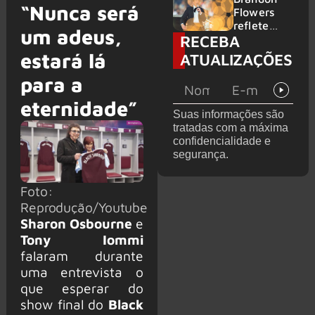
“Nunca será
2026
do GHOST
Flowers
e KORN
reflete
um adeus,
RECEBA
sobre o
futuro e
estará lá
ATUALIZAÇÕES
levanta
possibilida
para a
de de
eternidade”
deixar os
Suas informações são
palcos
tratadas com a máxima
confidencialidade e
segurança.
Foto:
Reprodução/Youtube
Sharon Osbourne
e
Tony Iommi
falaram durante
uma entrevista o
que esperar do
show final do
Black