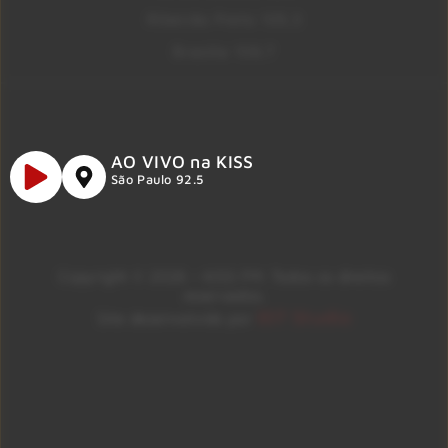
Ribeirão Preto 105.3
Brasília 106.7
AO VIVO na KISS
São Paulo 92.5
Copyright © 2026 – KISS FM. Todos os direitos
reservados.
ID7 Studio
Site desenvolvido por