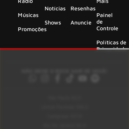
Rádio
Mais
Notícias
Resenhas
Músicas
Painel
de
Shows
Anuncie
Controle
Promoções
Políticas de
Privacidade
NÃO DEIXE O ROCK SAIR DE VOCÊ!
São Paulo 92.5
Litoral Paulista 100.3
Campinas 107.9
Rio De Janeiro 92.9