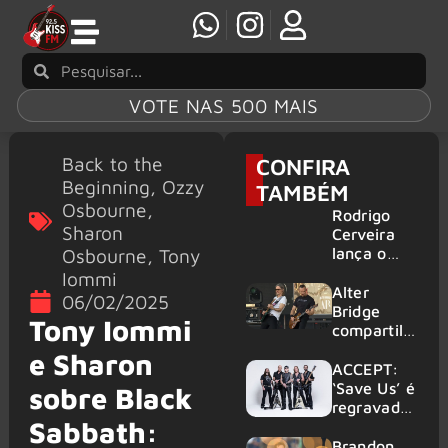
VOTE NAS 500 MAIS
Back to the
CONFIRA
Beginning
,
Ozzy
TAMBÉM
Osbourne
,
Rodrigo
Sharon
Cerveira
Osbourne
,
Tony
lança o
single “The
Iommi
Searcher”
Alter
06/02/2025
Bridge
Tony Iommi
compartilh
a vídeo ao
e Sharon
vivo de
ACCEPT:
“Fortress”
‘Save Us’ é
sobre Black
gravada
regravada
Sabbath:
no Rock
com
am Ring
membros
Brandon