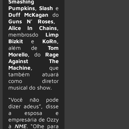
Smashing
Pumpkins, Slash
e
Duff McKagan
do
Guns N’ Roses,
Alice In Chains,
membrosdo
Limp
Bizkit
e
KoRn,
além de
Tom
Morello,
do
Rage
Against The
Machine,
que
também atuará
como diretor
musical do show.
“Você não pode
dizer adeus”, disse
a esposa e
empresária de Ozzy
à
NME
. “Olhe para