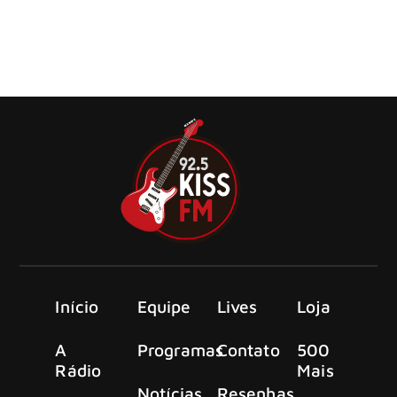
A máquina de rock de Dave Grohl está oficialmente de
volta à ativa.
Início
Equipe
Lives
Loja
A
Programas
Contato
500
Rádio
Mais
Notícias
Resenhas