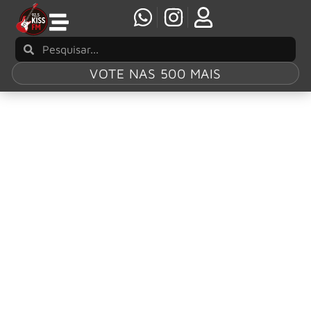
VOTE NAS 500 MAIS
Tag:
“Your
Favorite Toy”
Novo álbum dos Foo Fighters ganha versão
exclusiva em picture disc animado
O Foo Fighters anunciou uma edição especial de seu 12º