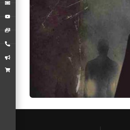
O cenário do Heavy Metal costuma ser altament