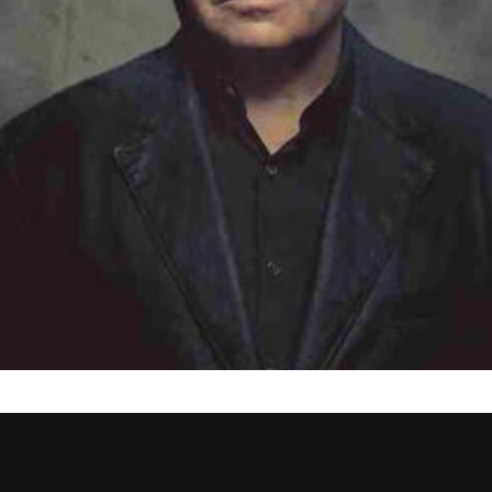
e protetor e exigente quanto à sua própria autenticidade.