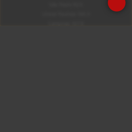
São Paulo 92.5
Litoral Paulista 100.3
Campinas 107.9
Rio De Janeiro 92.9
Ribeirão Preto 105.3
Brasília 106.7
Copyright © 2026 – KISS FM. Todos os direitos
reservados.
ID7 Studio
Site desenvolvido por