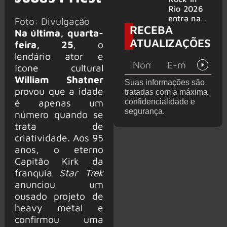
bandas
e álbum ao
Rio 2026
vivo são
entra na
Foto: Divulgação
RECEBA
anunciados
reta final
Na última, quarta-
com
ATUALIZAÇÕES
feira, 25
, o
Cidade do
lendário ator e
Rock em
montagem
ícone cultural
acelerada
William Shatner
Suas informações são
e line-up
provou que a idade
tratadas com a máxima
completo
é apenas um
confidencialidade e
confirmad
segurança.
número quando se
o
trata de
criatividade. Aos 95
anos, o eterno
Capitão Kirk da
franquia
Star Trek
anunciou um
ousado projeto de
heavy metal e
confirmou uma