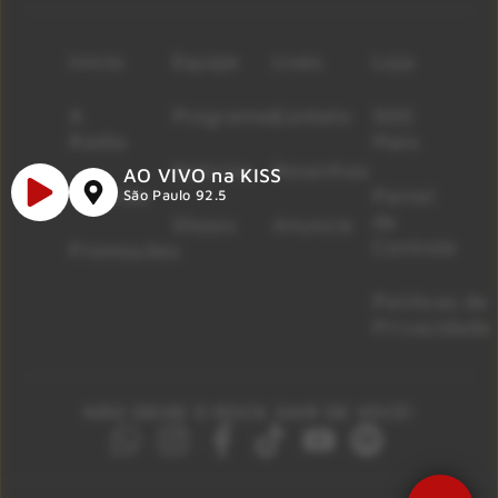
Início
Equipe
Lives
Loja
A
Programas
Contato
500
Rádio
Mais
Notícias
Resenhas
AO VIVO na KISS
Músicas
Painel
São Paulo 92.5
de
Shows
Anuncie
Controle
Promoções
Políticas de
Privacidade
NÃO DEIXE O ROCK SAIR DE VOCÊ!