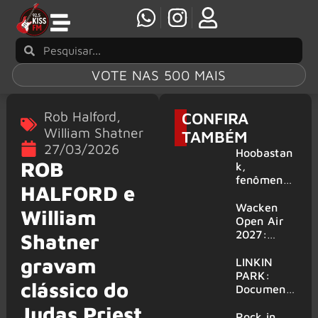
VOTE NAS 500 MAIS
Rob Halford
,
CONFIRA
William Shatner
TAMBÉM
27/03/2026
Hoobastan
ROB
k,
fenômeno
HALFORD e
mundial do
rock anos
Wacken
William
2000,
Open Air
volta ao
2027:
Shatner
Brasil para
festival
gravam
6 shows
amplia
LINKIN
line-up e
PARK:
clássico do
já
Document
confirma
ário
Judas Priest
mais de 50
‘Unshatter’
Rock in