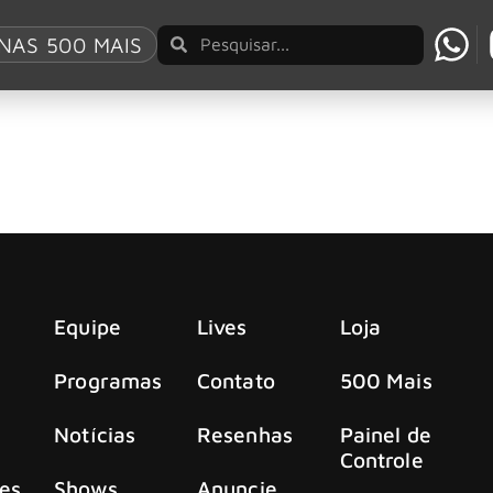
s Of Doom
NAS 500 MAIS
 clássico do KISS com convidados
to histórico para os fãs.
Equipe
Lives
Loja
Programas
Contato
500 Mais
Notícias
Resenhas
Painel de
Controle
es
Shows
Anuncie