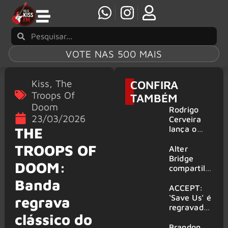
VOTE NAS 500 MAIS
Kiss
,
The
CONFIRA
Troops Of
TAMBÉM
Doom
Rodrigo
23/03/2026
Cerveira
lança o
THE
single “The
TROOPS OF
Searcher”
Alter
Bridge
DOOM:
compartilh
a vídeo ao
Banda
vivo de
ACCEPT:
“Fortress”
‘Save Us’ é
regrava
gravada
regravada
clássico do
no Rock
com
am Ring
membros
Brandon