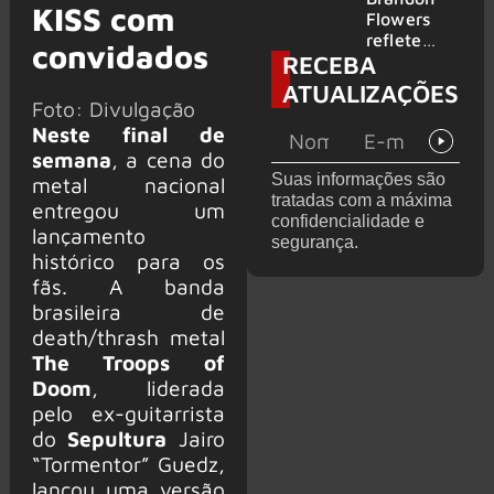
KISS com
2026
do GHOST
Flowers
e KORN
reflete
convidados
RECEBA
sobre o
futuro e
ATUALIZAÇÕES
levanta
Foto: Divulgação
possibilida
Neste final de
de de
semana
, a cena do
deixar os
Suas informações são
metal nacional
palcos
tratadas com a máxima
entregou um
confidencialidade e
lançamento
segurança.
histórico para os
fãs. A banda
brasileira de
death/thrash metal
The Troops of
Doom
, liderada
pelo ex-guitarrista
do
Sepultura
Jairo
“Tormentor” Guedz,
lançou uma versão