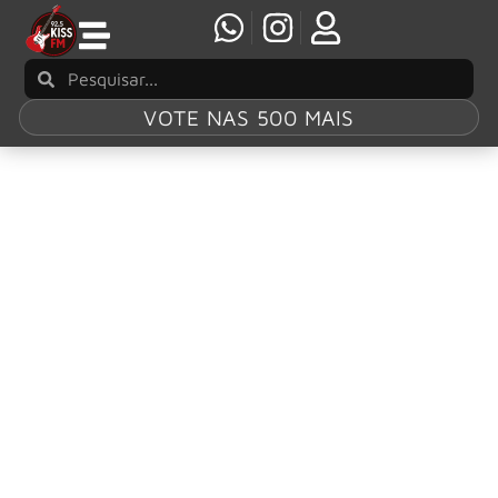
VOTE NAS 500 MAIS
Tag:
The Rover
Black Crowes surpreende fãs e estreia cover
de hino do Led Zeppelin em show histórico
O The Black Crowes sempre carregou o DNA do rock
clássico dos anos 70 em suas veias, bebendo diretamente
da fonte de gigantes como Rolling Stones, Faces e, claro,
Led Zeppelin.