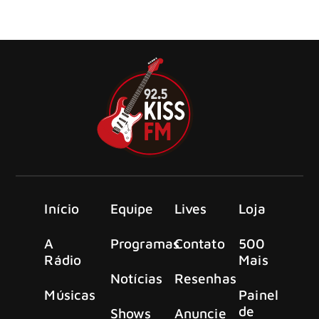
primeira vez em quase duas décadas, tocando juntos em
um novo cover da música “Murder by Numbers”
Início
Equipe
Lives
Loja
A
Programas
Contato
500
Rádio
Mais
Notícias
Resenhas
Músicas
Painel
de
Shows
Anuncie