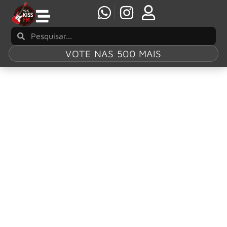
VOTE NAS 500 MAIS
Tag:
The Police
Clássico “Roxanne” da banda The Police entra
para o Billions Club do Spotify
Apesar de não ter alcançado sucesso imediato após seu
lançamento, “Roxanne” acabou se consolidando como
uma das canções mais emblemáticas da banda
britânica The Police.