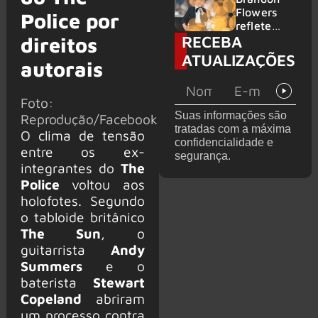
2026
do GHOST
Flowers
Police por
e KORN
reflete
RECEBA
sobre o
direitos
futuro e
ATUALIZAÇÕES
autorais
levanta
possibilida
de de
Foto:
deixar os
Suas informações são
Reprodução/Facebook
palcos
tratadas com a máxima
O clima de tensão
confidencialidade e
entre os ex-
segurança.
integrantes do
The
Police
voltou aos
holofotes. Segundo
o tabloide britânico
The Sun
, o
guitarrista
Andy
Summers
e o
baterista
Stewart
Copeland
abriram
um processo contra