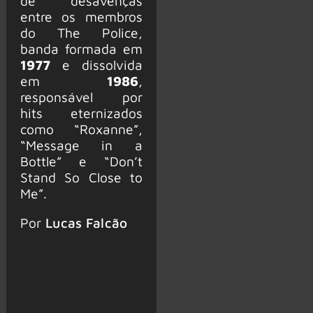
de desavenças
entre os membros
do The Police,
banda formada em
1977
e dissolvida
em
1986
,
responsável por
hits eternizados
como “Roxanne”,
“Message in a
Bottle” e “Don’t
Stand So Close to
Me”.
Por
Lucas Falcão