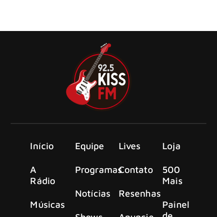
Os punks californianos do The Offspring virão ao Brasil
em 2025!
Início
Equipe
Lives
Loja
A
Programas
Contato
500
Rádio
Mais
Notícias
Resenhas
Músicas
Painel
de
Shows
Anuncie