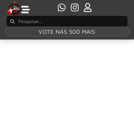
VOTE NAS 500 MAIS
Tag:
The
Offspring
The Offspring se junta ao Electric Callboy em
single inédito
O lendário vocalista do The Offspring, Dexter Holland, é a