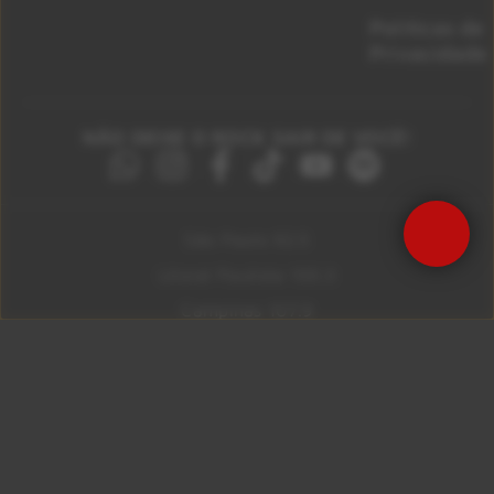
Políticas de
Privacidade
NÃO DEIXE O ROCK SAIR DE VOCÊ!
São Paulo 92.5
Litoral Paulista 100.3
Campinas 107.9
Rio De Janeiro 92.9
Ribeirão Preto 105.3
Brasília 106.7