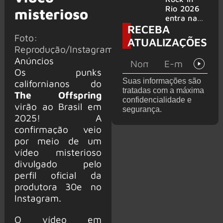
bandas
e álbum ao
Rio 2026
misterioso
vivo são
entra na
RECEBA
anunciados
reta final
Foto:
com
ATUALIZAÇÕES
Cidade do
Reprodução/Instagram
Rock em
Anúncios
montagem
Os punks
acelerada
Suas informações são
californianos do
e line-up
tratadas com a máxima
completo
The Offspring
confidencialidade e
confirmad
virão ao Brasil em
segurança.
o
2025! A
confirmação veio
por meio de um
vídeo misterioso
divulgado pelo
perfil oficial da
produtora 30e no
Instagram.
O vídeo em