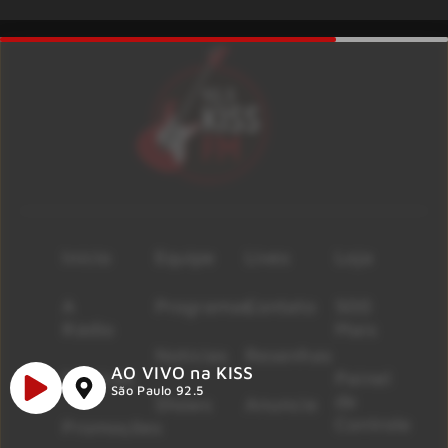
Início
Equipe
Lives
Loja
A
Programas
Contato
500
Rádio
Mais
Notícias
Resenhas
AO VIVO na KISS
Músicas
Painel
São Paulo 92.5
de
Shows
Anuncie
Controle
Promoções