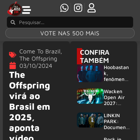
VOTE NAS 500 MAIS
Come To Brazil
,
CONFIRA
The Offspring
TAMBÉM
03/10/2024
Hoobastan
The
k,
fenômeno
Offspring
mundial do
rock anos
Wacken
virá ao
2000,
Open Air
volta ao
2027:
Brasil em
Brasil para
festival
2025,
6 shows
amplia
LINKIN
line-up e
PARK:
aponta
já
Document
confirma
ário
vídeo
mais de 50
‘Unshatter’
Rock in