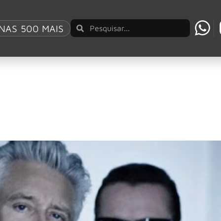
NAS 500 MAIS
Academy
Academy. Bono, The Edge, Adam Clayton e Larry Mullen Jr. são
do em uma nova “música folk irlandesa de ficção 