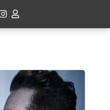
 os primeiros compositores
científica” com Brian Eno