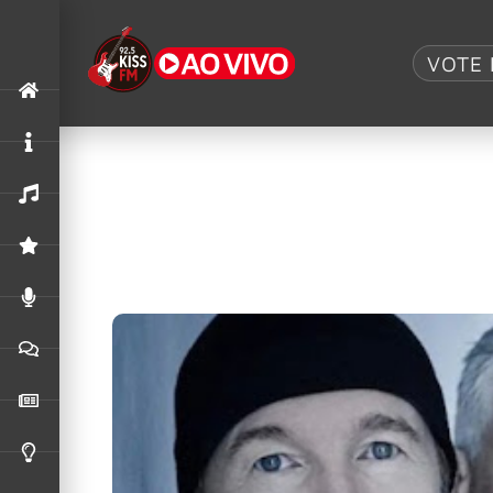
Tag:
The Edge
VOTE 
U2 ganha homenagem da The Ivors 
U2 serão introduzidos na Fellowship da Ivors 
The Edge diz que o U2 está trabalhan