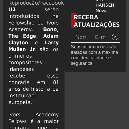
Reprodução/Facebook
levanta
HANSEN:
U2
serão
possibilida
Novo
introduzidos na
RECEBA
de de
single
deixar os
‘Welcome
Fellowship da Ivors
ATUALIZAÇÕES
palcos
To Life’ é
Academy.
Bono,
lançado
The Edge, Adam
Clayton
e
Larry
Suas informações são
Mullen Jr.
são os
tratadas com a máxima
primeiros
confidencialidade e
compositores
segurança.
irlandeses a
receber essa
honraria em 81
anos de história da
instituição
europeia.
Ivors Academy
Fellows é a maior
honraria que a