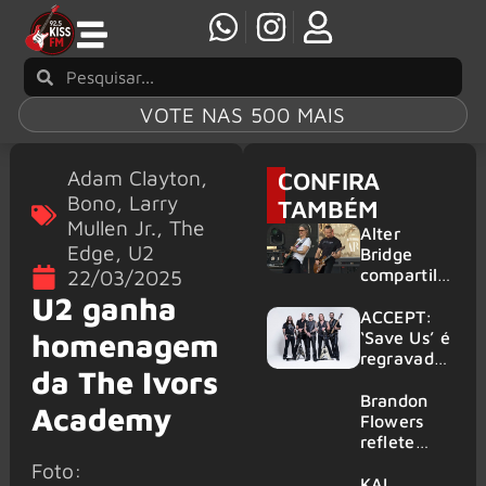
VOTE NAS 500 MAIS
Adam Clayton
,
CONFIRA
Bono
,
Larry
TAMBÉM
Mullen Jr.
,
The
Alter
Edge
,
U2
Bridge
compartilh
22/03/2025
a vídeo ao
U2 ganha
vivo de
ACCEPT:
“Fortress”
homenagem
‘Save Us’ é
gravada
regravada
da The Ivors
no Rock
com
am Ring
membros
Brandon
Academy
2026
do GHOST
Flowers
e KORN
reflete
sobre o
Foto:
futuro e
KAI