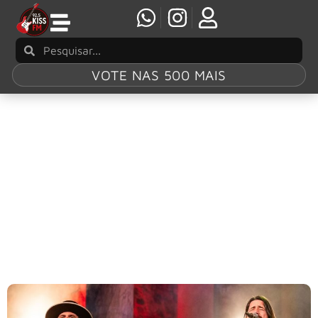
VOTE NAS 500 MAIS
Tag:
The Black
Crowes
Black Crowes surpreende fãs e estreia cover
de hino do Led Zeppelin em show histórico