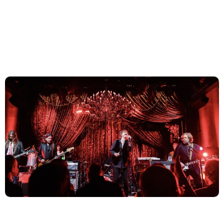
The Black Crowes celebram 30º aniversário do
álbum ‘Amorica’ com apresentação ao vivo
The Black Crowes apresentam seu aclamado álbum
‘Amorica’ de 1994 em um novo episódio
do Recorded Live at Analog