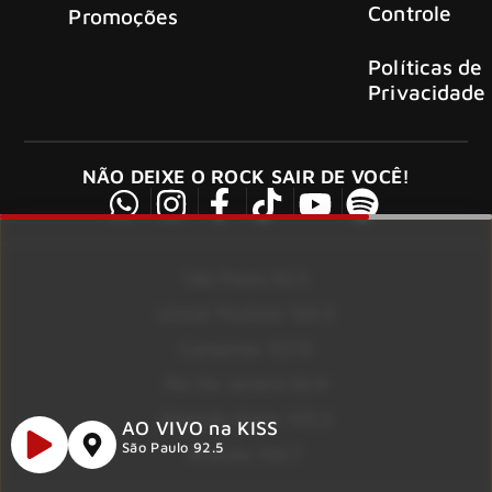
Controle
Promoções
Políticas de
Privacidade
NÃO DEIXE O ROCK SAIR DE VOCÊ!
São Paulo 92.5
Litoral Paulista 100.3
Campinas 107.9
Rio De Janeiro 92.9
Ribeirão Preto 105.3
AO VIVO na KISS
São Paulo 92.5
Brasília 106.7