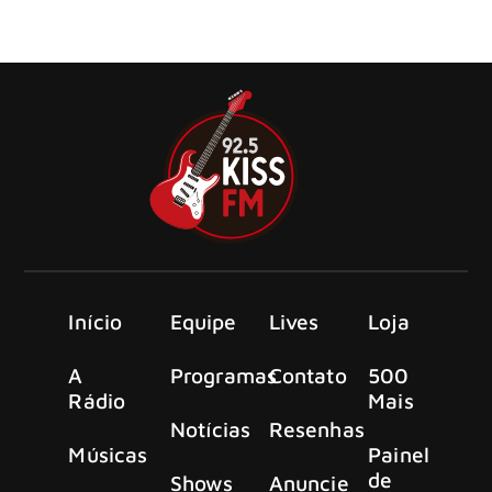
A lenda do Led Zeppelin, Jimmy Page, se reuniu com
Chris e Rich Robinson, do The Black Crowes
Início
Equipe
Lives
Loja
A
Programas
Contato
500
Rádio
Mais
Notícias
Resenhas
Músicas
Painel
de
Shows
Anuncie