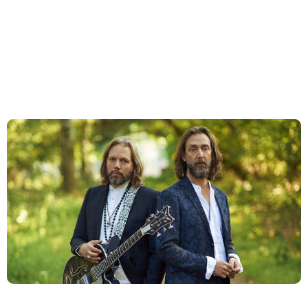
‘Happiness Bastards’ em 2024. Juntamente com o […]
The Black Crowes divulga vídeo inédito de
“Cursed Diamond”
Os The Black Crowes abriram o baú e revelaram um
videoclipe até então inédito para “Cursed Diamond”