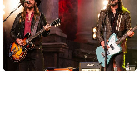
O The Black Crowes sempre carregou o DNA do rock
clássico dos anos 70 em suas veias, bebendo diretamente
da fonte de gigantes como Rolling Stones, Faces e, claro,
Led Zeppelin.
The Black Crowes anuncia novo álbum ‘A
Pound of Feathers’ e dois novos singles: