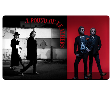
“Profane Prophecy” + “Pharmacy Chronicles”
A banda de blues/rock The Black Crowes anunciou nesta
sexta-feira (09) o lançamento de um novo álbum de
estúdio, intitulado ‘A Pound of Feathers’, no dia 13 de
março. Liderada, como sempre, pelos irmãos Chris
e Rich Robinson, a banda teve alguns anos bastante
movimentados, marcados por turnês de grande
repercussão e pelo lançamento do álbum