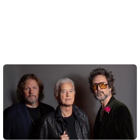
seu terceiro álbum, ‘Amorica’, de 1994 , trazendo uma
série de gravações ao vivo inéditas e um álbum de
estúdio perdido guardado nos cofres há décadas.
Jimmy Page e The Black Crowes revisitam
show ao vivo no Greek