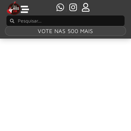
VOTE NAS 500 MAIS
Tag:
“The
Answer”
Geoff Tate divulga vídeo de performance de
“The Answer”, faixa do novo álbum
‘Operation: Mindcrime III’