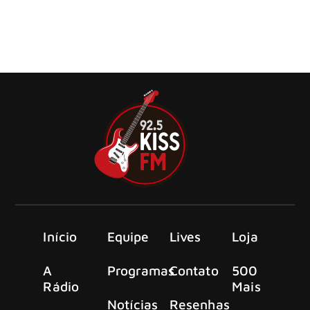
Geoff Tate lançou um novo vídeo de performance para
“The Answer”, música presente em seu aguardado novo
álbum ‘Operation: Mindcrime III’.
Início
Equipe
Lives
Loja
A
Programas
Contato
500
Rádio
Mais
Notícias
Resenhas