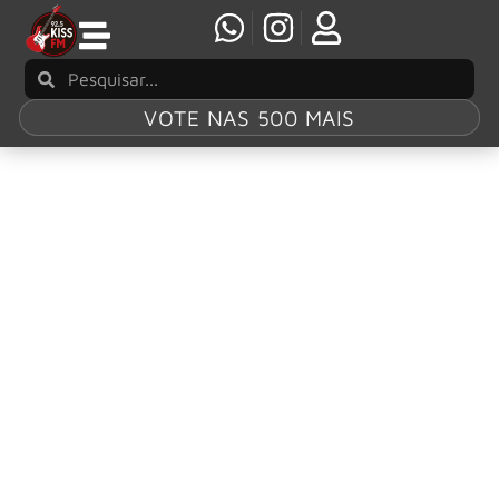
VOTE NAS 500 MAIS
Tag:
Teenage
Cancer Trust
The Who e Sex Pistols tocarão no Teenage
Cancer Trust 2025
The Who e Sex Pistols com Frank Carter estão entre os