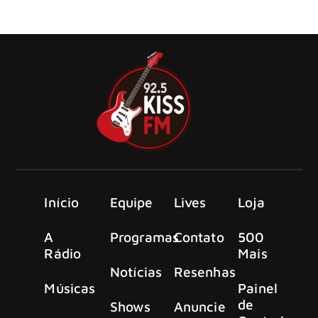
artistas programados para se apresentar nos shows
beneficentes do Teenage Cancer Trust de 2025
Início
Equipe
Lives
Loja
A
Programas
Contato
500
Rádio
Mais
Notícias
Resenhas
Músicas
Painel
de
Shows
Anuncie