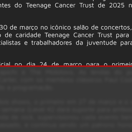
entes do Teenage Cancer Trust de 2025 n
30 de março no icônico salão de concertos
ção de caridade Teenage Cancer Trust para
ialistas e trabalhadores da juventude par
nicial no dia 24 de março para o primei
apichi e The Molotovs. As lendas do p
Carter, com os membros clássicos Paul Coo
do a programação.
dois shows, o primeiro em 27 de março e o
 semana (Level 42 dará suporte para ambos
anda de rock, supervisionou cada evento ben
assado, e continua sendo um patrono hono