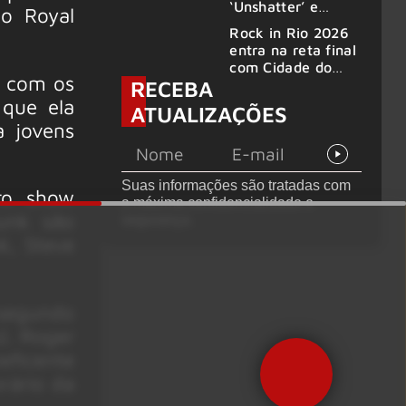
‘Unshatter’ e
o Royal
álbum ao vivo são
Rock in Rio 2026
anunciados
entra na reta final
com Cidade do
, com os
RECEBA
Rock em
montagem
 que ela
ATUALIZAÇÕES
acelerada e line-
a jovens
up completo
confirmado
Suas informações são tratadas com
ro show
a máxima confidencialidade e
unk são
segurança.
k, Steve
 segundo
). Roger
eficente
rário da