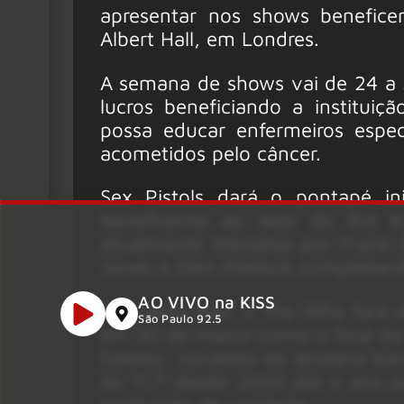
apresentar nos shows benefic
Albert Hall, em Londres.
A semana de shows vai de 24 a 
lucros beneficiando a institui
possa educar enfermeiros espec
acometidos pelo câncer.
Sex Pistols dará o pontapé i
beneficente ao lado do Kid K
atualmente lideradas por Frank 
Jones e Glen Matlock completan
AO VIVO na KISS
Enquanto isso, o The Who fará 
São Paulo 92.5
em 30 de março como o final da
Daltrey, vocalista da lendária b
do TCT desde 2000 até o ano p