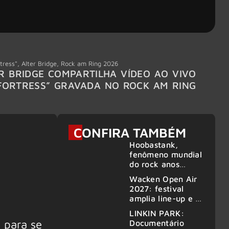
tress"
,
Alter Bridge
,
Rock am Ring 2026
Accept
R BRIDGE COMPARTILHA VÍDEO AO VIVO
ACCE
FORTRESS” GRAVADA NO ROCK AM RING
MEMBR
6
CONFIRA TAMBÉM
Hoobastank,
fenômeno mundial
do rock anos
2000, volta ao
Wacken Open Air
Brasil para 6
2027: festival
shows
amplia line-up e já
confirma mais de
LINKIN PARK:
50 bandas
 para se
Documentário