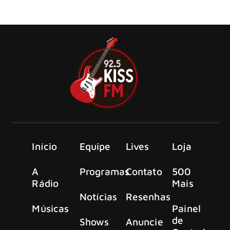
voltou aos holofotes. Segundo o tabloide britânico The
Sun
Início
Equipe
Lives
Loja
A
Programas
Contato
500
Rádio
Mais
Notícias
Resenhas
Músicas
Painel
de
Shows
Anuncie