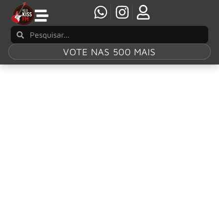
VOTE NAS 500 MAIS
Tag:
Stewart
Copeland
Sting é alvo de ação judicial de ex-colegas do
The Police por direitos autorais
O clima de tensão entre os ex-integrantes do The Police