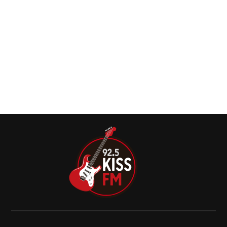
Steve Vai, Billy Morrison e Corey Taylor juntos
em ‘Incite The Watch’
Billy Morrison, Corey Taylor e Steve Vai se uniram em
“Incite The Watch”, o novo single e vídeo animado de
ponta do álbum solo recentemente lançado de Billy “The
Morrison Project” via TLG / ZOID / Virgin Music Group.