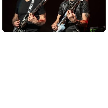
Na última segunda-feira, 2 de março, os ícones da
guitarra Joe Satriani e Steve Vai retornaram com
novidades empolgantes do projeto conjunto Satchvai.
Joe Satriani e Steve Vai anunciam turnê
norte-americana da SATCHVAI Band em 2026
Os virtuosos da guitarra Joe Satriani e Steve Vai levarão
sua nova banda, SATCHVAI Band