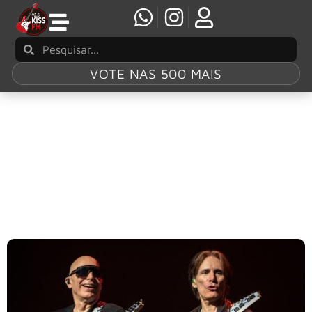
VOTE NAS 500 MAIS
Tag:
Steve Vai
SATCHVAI: Dupla de mestres da guitarra lança
clipe do single “Dancing”