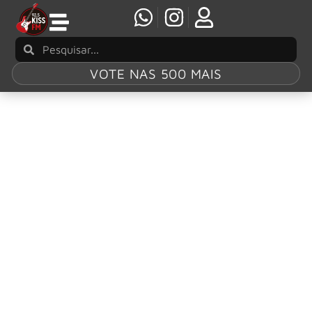
VOTE NAS 500 MAIS
Tag:
Shout
David Ellefson e Jeff Scott Soto compartilham
single ‘Shout’
O baixista vencedor do Grammy, David Ellefson, ex-
Megadeth, e o aclamado vocalista de metal Jeff Scott
Soto uniram forças mais uma vez e estão prontos para
lançar seu aguardado segundo álbum