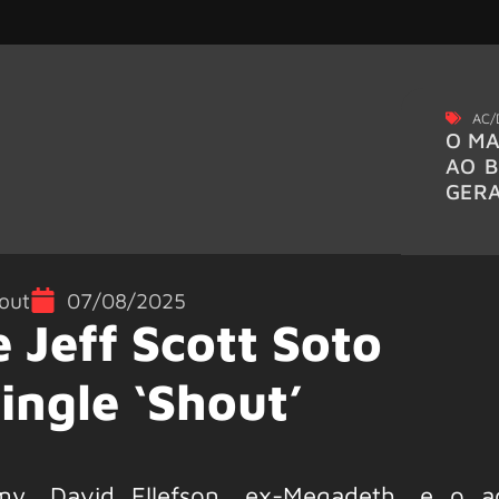
AC/
O MA
AO B
GER
out
07/08/2025
e Jeff Scott Soto
ingle ‘Shout’
y, David Ellefson, ex-Megadeth, e o a