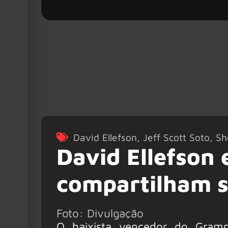
David Ellefson
,
Jeff Scott Soto
,
Sh
David Ellefson 
compartilham s
Foto: Divulgação
O baixista vencedor do Gramm