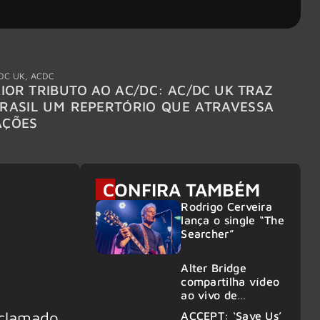
DC UK
,
ACDC
"Break
IOR TRIBUTO AO AC/DC: AC/DC UK TRAZ
MEGAD
RASIL UM REPERTÓRIO QUE ATRAVESSA
TURNÊ
AÇÕES
CONFIRA TAMBÉM
Rodrigo Cerveira
lança o single “The
Searcher”
Alter Bridge
compartilha vídeo
ao vivo de
“Fortress” gravada
clamado
ACCEPT: ‘Save Us’