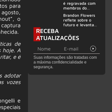
no Rock am Ring
é regravada com
tos para
2026
membros do
 agosto,
GHOST e KORN
Brandon Flowers
hout”, o
reflete sobre o
 captura
futuro e levanta
RECEBA
possibilidade de
nhecida.
deixar os palcos
ATUALIZAÇÕES
ticas de
 hoje. A
itar, e é
Suas informações são tratadas com
a máxima confidencialidade e
segurança.
s adotar
as vozes
ngelli e
speciais