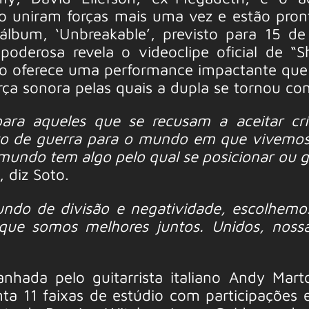
oto uniram forças mais uma vez e estão pron
lbum, ‘Unbreakable’, previsto para 15 de
oderosa revela o videoclipe oficial de “S
eo oferece uma performance impactante que
orça sonora pelas quais a dupla se tornou co
ra aqueles que se recusam a aceitar crí
ito de guerra para o mundo em que vivemos
undo tem algo pelo qual se posicionar ou gr
, diz Soto.
do de divisão e negatividade, escolhemo
ue somos melhores juntos. Unidos, noss
hada pelo guitarrista italiano Andy Marto
nta 11 faixas de estúdio com participações e