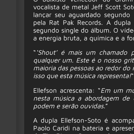
vocalista de metal Jeff Scott S
lançar seu aguardado segundo á
pela Rat Pak Records. A dupla p
segundo single do álbum. O víd
a energia bruta, a química e a f
“
‘Shout’ é mais um chamado pa
qualquer um. Este é o nosso gr
maioria das pessoas ao redor do m
isso que esta música representa!
“
Ellefson acrescenta: “
Em um mun
nesta música a abordagem de q
podem e serão ouvidas.
”
A dupla Ellefson-Soto é acompan
Paolo Caridi na bateria e aprese