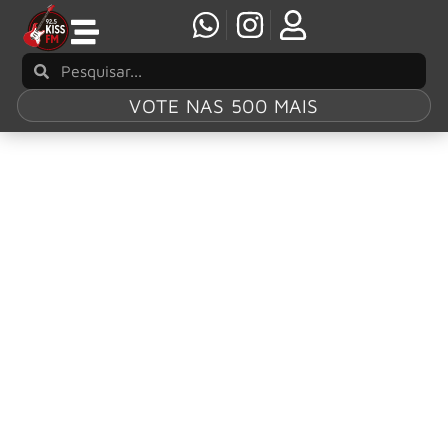
VOTE NAS 500 MAIS
Tag:
Rock & Roll
Hall Of Fame
Lzzy Hale discursa sobre a força feminina na
exposição Women in Metal
Na última sexta-feira (10 de julho), a vocalista Lzzy Hale