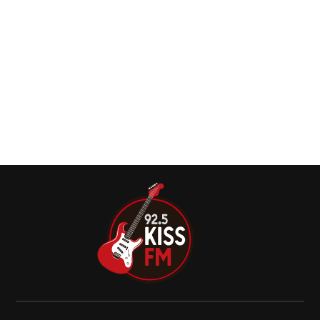
Zakk Wylde se afasta temporariamente das
datas restantes da turnê “Experience Hendrix”
Zakk Wylde irá se afastas por um período das datas
restantes da turnê “Experience Hendrix” enquanto se
prepara para a inclusão que homenageará Ozzy Osbourne
no Rock & Roll Hall Of Fame.