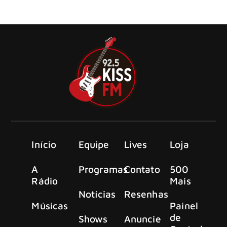
de álbuns, anunciou hoje, para a alegria de milhões de
fãs, a continuação da turnê “POWER UP”.
Início
Equipe
Lives
Loja
A
Programas
Contato
500
Rádio
Mais
Notícias
Resenhas
Músicas
Painel
de
Shows
Anuncie