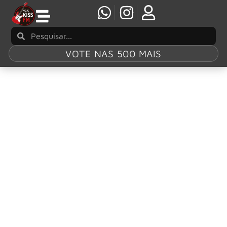
VOTE NAS 500 MAIS
Tag:
“POWER
UP”
AC/DC anuncia show no Brasil em 2026 com a
turnê AC/DC POWER UP
AC/DC, a lendária banda com vendas de múltiplos milhões