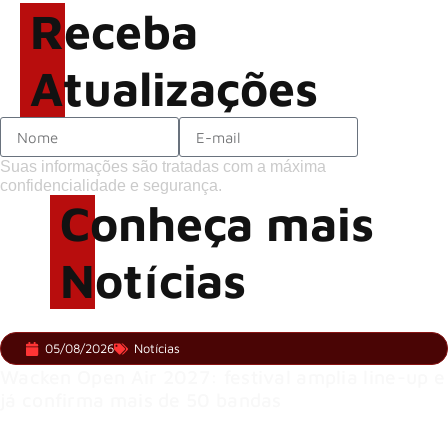
Receba
palcos
Atualizações
Suas informações são tratadas com a máxima
confidencialidade e segurança.
Conheça mais
Notícias
05/08/2026
Notícias
Wacken Open Air 2027: festival amplia line-up e
já confirma mais de 50 bandas