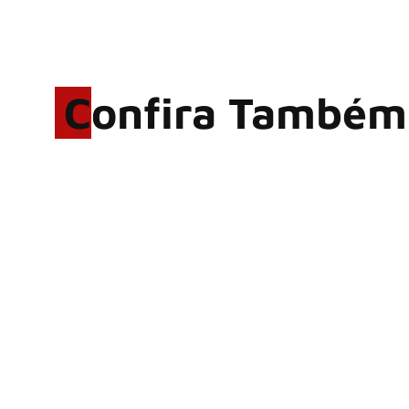
Confira Também
Rodrigo Cerveira lança o
single “The Searcher”
Alter Bridge compartilha
vídeo ao vivo de “Fortress”
gravada no Rock am Ring
2026
ACCEPT: ‘Save Us’ é
regravada com membros do
GHOST e KORN
Brandon Flowers reflete
sobre o futuro e levanta
possibilidade de deixar os