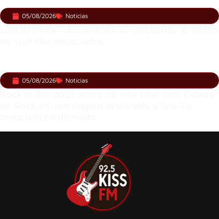
05/08/2026
Notícias
LINKIN PARK: Documentário ‘Unshatter’ e álbum
ao vivo são anunciados
05/08/2026
Notícias
Rock in Rio 2026 entra na reta final com Cidade
do Rock em montagem acelerada e line-up
completo confirmado