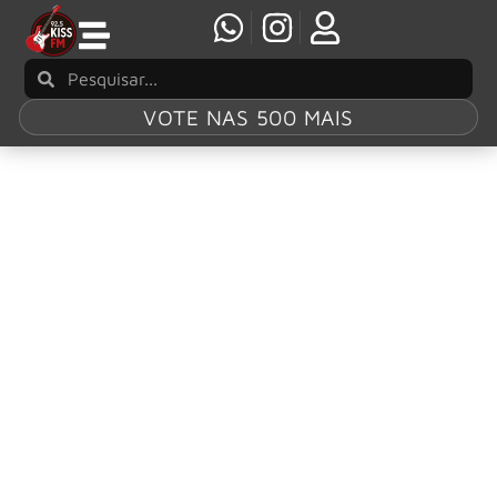
VOTE NAS 500 MAIS
Tag:
Phill Collins
Phil Collins senta-se atrás de uma bateria
clássica pela primeira vez em mais de uma
década
Vários problemas de saúde de Phil Collins o impediram de