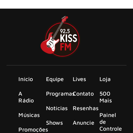
tocar bateria nos últimos anos
Início
Equipe
Lives
Loja
A
Programas
Contato
500
Rádio
Mais
Notícias
Resenhas
Músicas
Painel
de
Shows
Anuncie
Controle
Promoções