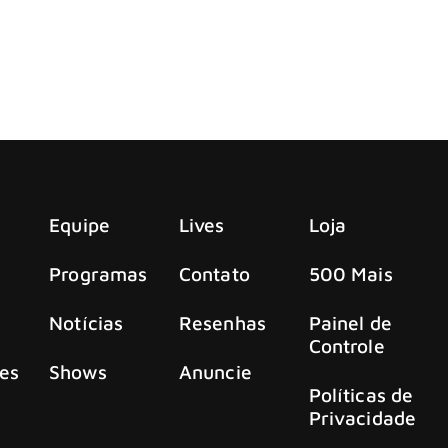
 Pantera em nova turnê e provoca ira de fãs
soras bandas de Thrash Metal da nova geração. Conseguiu c
ós o lançamento do excelente “Nightmare Logic”, álbum de 2
Equipe
Lives
Loja
Programas
Contato
500 Mais
Notícias
Resenhas
Painel de
Controle
es
Shows
Anuncie
Políticas de
Privacidade