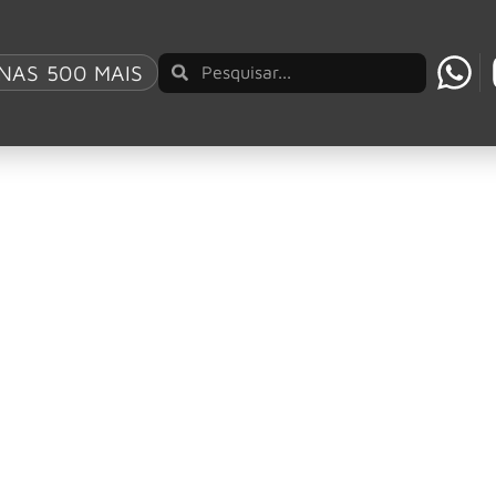
NAS 500 MAIS
ntera em novo single
eavy metal, a lendária banda teuto-americana ACCEPT anunc
ction de Dimebag Darrel
ag Darrell ainda este mês.
morte de Ozzy Osbourne