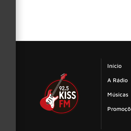
Power Trip será banda de abertura do
O Power Trip surgiu como uma das mais promis
também dos fãs do gênero, principalmente, ap
Início
A Rádio
Músicas
Promoçõ