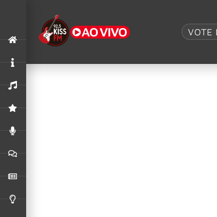
Tag:
Pantera
VOTE 
Accept junta astros do Metallica e Pa
Para celebrar meio século de influência no h
“Teutonic Titans 1976-2026”.
Pantera: Super7 anuncia boneco ReA
A Super7 lançará um boneco ReAction de Dimeb
Artistas, músicos, atores reagem à 