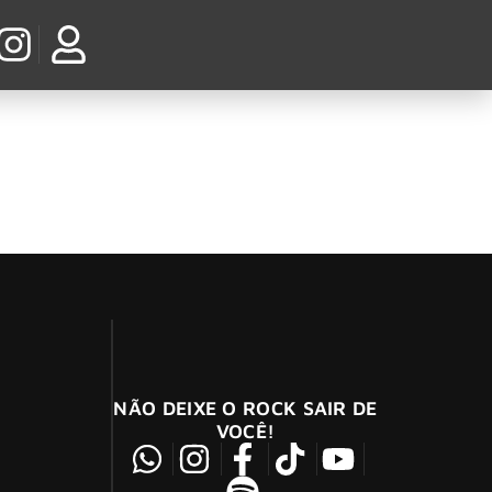
 Scholarship
da para apoiar jovens bateristas ao redor do
NÃO DEIXE O ROCK SAIR DE
VOCÊ!