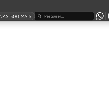
bana
NAS 500 MAIS
 poderoso: os bastidores da gravação do primeir
ntrada de um novo integrante alguns dias antes do início das
na”
teschi interpretando as músicas da Legião Urbana ao lado de 
do Villa-Lobos em show especial no Allianz Par