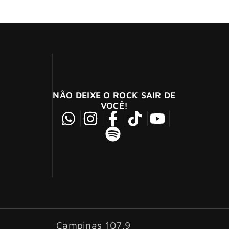
sença especial: Dado Villa-Lobos fará o show
NÃO DEIXE O ROCK SAIR DE
VOCÊ!
Campinas 107.9