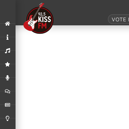
Tag:
Legião Ur
VOTE 
Será! – Crises, genialidade e um som
Brigas com produtores, tensão no estúdio e a e
Undo lança clipe de “Volta Aquela Ce
A letra foi inspirada nos 10 anos de André Fra
Os Paralamas do Sucesso convidam Da