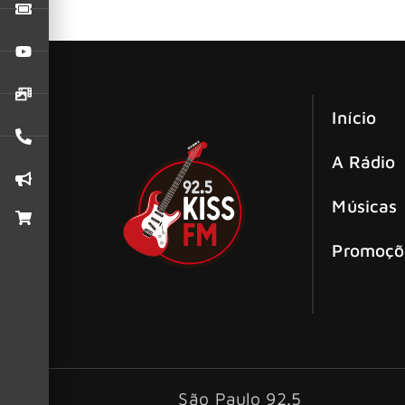
A comemoração dos 40 anos dos Paralamas do S
de abertura no dia 31 de maio.
Início
A Rádio
Músicas
Promoçõ
São Paulo 92.5