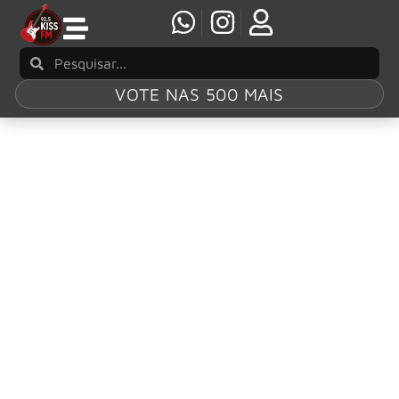
VOTE NAS 500 MAIS
Tag:
KnuckleBonz
KnuckleBonz anuncia nova estátua
colecionável de Cliff Burton
A KnuckleBonz anunciou o lançamento da Cliff Burton III,
a mais nova estátua dedicada ao lendário baixista do
Metallica na consagrada linha Rock Iconz. A peça será
produzida em uma edição limitada de apenas 3.000