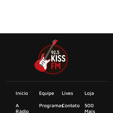
A KnuckleBonz, empresa de merchandising musical focada
na criação de produtos de alta qualidade para entusiastas
da música, acaba de anuncia o novo colecionável de Elton
John.
Início
Equipe
Lives
Loja
A
Programas
Contato
500
Rádio
Mais