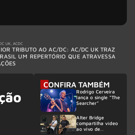
DC UK
,
ACDC
"Break
IOR TRIBUTO AO AC/DC: AC/DC UK TRAZ
MEGAD
RASIL UM REPERTÓRIO QUE ATRAVESSA
TURNÊ
AÇÕES
CONFIRA TAMBÉM
Rodrigo Cerveira
ição
lança o single “The
Searcher”
Alter Bridge
compartilha vídeo
ao vivo de
“Fortress” gravada