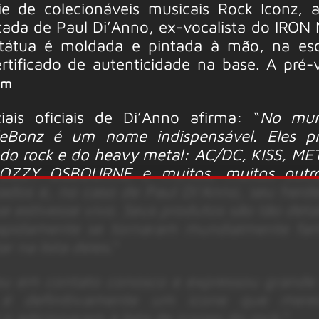
e de colecionáveis ​​musicais Rock Iconz, 
tada de Paul Di’Anno, ex-vocalista do IRON
estátua é moldada e pintada à mão, na esc
ificado de autenticidade na base. A pré-
om
ais oficiais de Di’Anno afirma: “
No mun
leBonz é um nome indispensável. Eles p
s do rock e do heavy metal: AC/DC, KISS, ME
OZZY OSBOURNE e muitos, muitos outro
iados e, no caso de Paul Di’Anno, seu herdei
se estivesse vivo. Seus produtos são tão det
rapidamente se tornaram mundialmente fa
 na lista deles.
“
ou em contato conosco e expressou grande 
 é definitivamente um ícone que mere
o adicionaram à lista de ícones do rock.
“