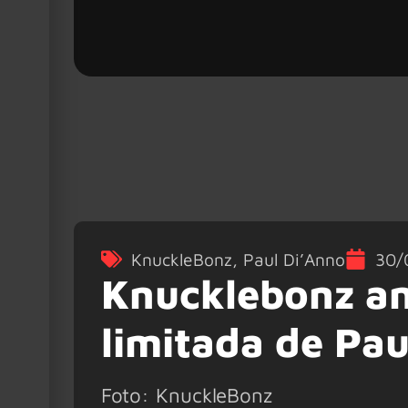
KnuckleBonz
,
Paul Di’Anno
30/
Knucklebonz an
limitada de Pau
Foto: KnuckleBonz