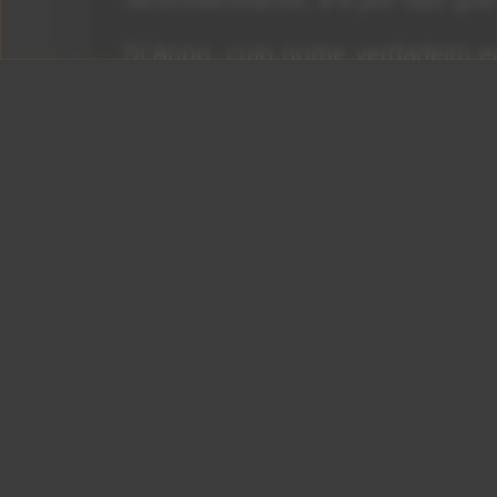
Di’Anno, cujo nome verdadeiro e
em sua casa em Salisbury, aos 6
Anúncios
Por:
(Big Rock N’
Juliana Carpinelli