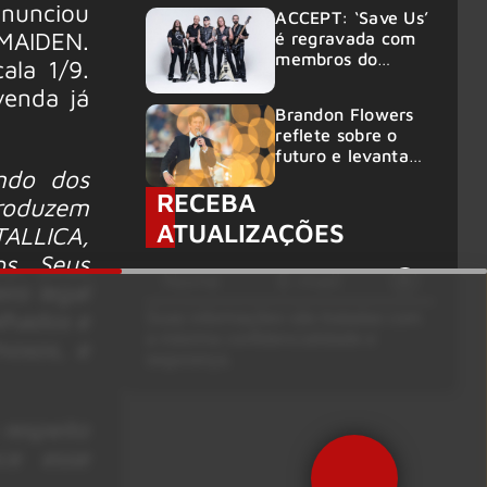
anunciou
ACCEPT: ‘Save Us’
no Rock am Ring
 MAIDEN.
é regravada com
2026
membros do
ala 1/9.
GHOST e KORN
venda já
Brandon Flowers
reflete sobre o
futuro e levanta
do dos
possibilidade de
RECEBA
deixar os palcos
roduzem
ATUALIZAÇÕES
TALLICA,
s. Seus
ro legal
alhados e
Suas informações são tratadas com
a máxima confidencialidade e
mosos, e
segurança.
respeito
ce esse