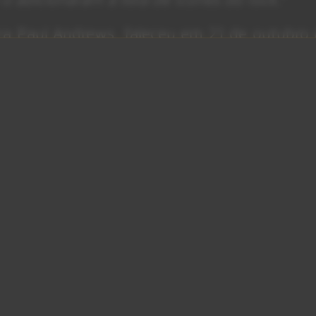
ra Paul Andrews, faleceu em 21 de outubro
6 anos de idade.
 Roll)