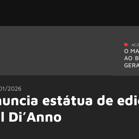
AC/
O MA
AO B
GER
01/2026
uncia estátua de ed
l Di’Anno