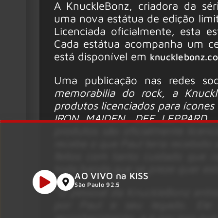
A KnuckleBonz, criadora da séri
uma nova estátua de edição limi
Licenciada oficialmente, esta 
Cada estátua acompanha um cert
está disponível em
knucklebonz.c
Uma publicação nas redes soci
memorabilia do rock, a Knuck
produtos licenciados para ícone
IRON MAIDEN, DEF LEPPARD, 
produtos são oficialmente licenc
recebe o que Paul teria recebido 
feitos com tanto cuidado que 
toda banda que se preze quer estar
AO VIVO na KISS
São Paulo 92.5
“
O pessoal da KnuckleBonz entr
por Paul e seu legado. Ele
reconhecimento, e é por isso que 