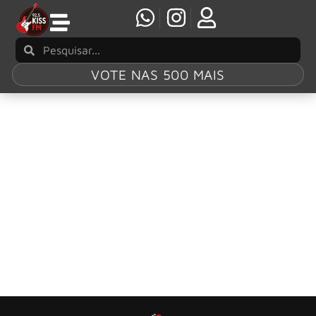
VOTE NAS 500 MAIS
Tag:
kiss cam
Oasis ironiza “kiss cam” do Coldplay em show
realizado em Manchester
O último show do Oasis em Manchester, realizado no dia
20 de julho no Heaton Park