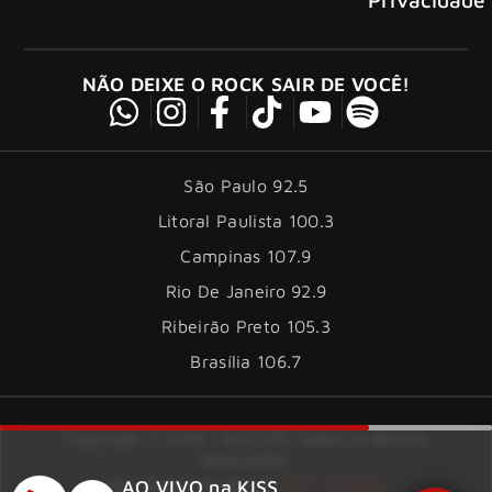
NÃO DEIXE O ROCK SAIR DE VOCÊ!
São Paulo 92.5
Litoral Paulista 100.3
Campinas 107.9
Rio De Janeiro 92.9
Ribeirão Preto 105.3
Brasília 106.7
Copyright © 2026 – KISS FM. Todos os direitos
reservados.
ID7 Studio
Site desenvolvido por
AO VIVO na KISS