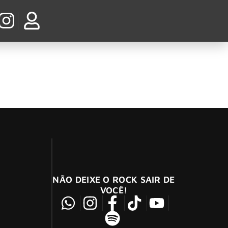
ções no YouTube
mewhere Only We Know”,
NÃO DEIXE O ROCK SAIR DE
VOCÊ!