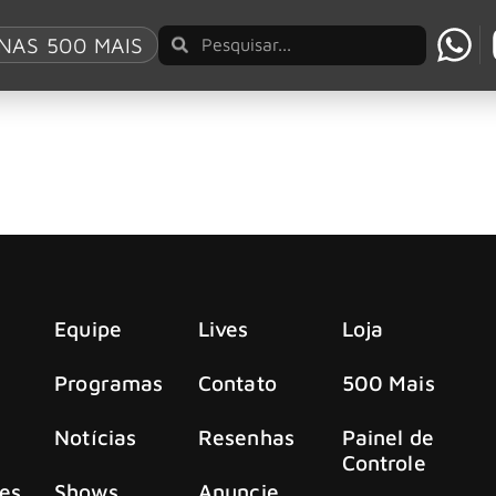
NAS 500 MAIS
ow”, do Keane, ultrapassa 1 bilhão de visualiza
 dos anos 2000 acaba de alcançar uma marca histórica. “So
Equipe
Lives
Loja
Programas
Contato
500 Mais
Notícias
Resenhas
Painel de
Controle
es
Shows
Anuncie