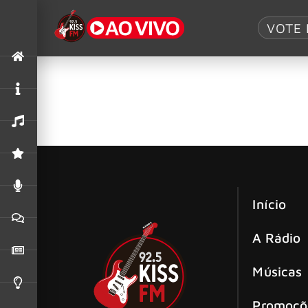
Tag:
Keane
VOTE 
Videoclipe de “Somewhere Only We Kn
Um dos maiores clássicos do rock alternativo
Início
A Rádio
Músicas
Promoçõ