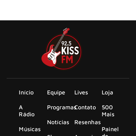
exaustivas sessões de composição e
gravação do aguardado sucessor do álbum Requiem
(2022).
Início
Equipe
Lives
Loja
A
Programas
Contato
500
Rádio
Mais
Notícias
Resenhas
Músicas
Painel
de