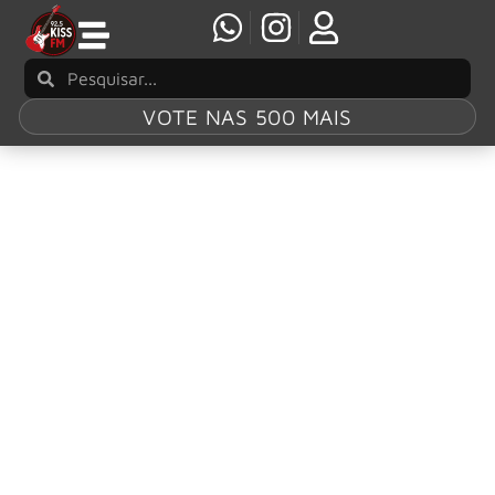
VOTE NAS 500 MAIS
Tag:
James
“Munky” Shaffer
KORN: Munky revela que banda já compôs
quase 40 músicas para novo álbum
O guitarrista James “Munky” Shaffer abriu o jogo sobre as