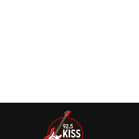
Max e Iggor Cavaleranos shows de despedida do
Sepultura
Sepultura: “fizemos a coisa do jeito que
sempre fizemos. É a mágica dos irmãos bem
ali”, diz Max Cavalera sobre as regravações
Max Cavalera, ex-guitarrista/vocalista do Sepultura,
discutiu sobre as regravações dos clássicos “Bestial
Devastation” e “Morbid Visions”