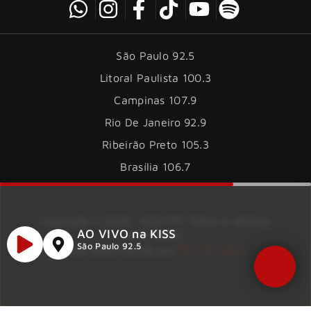
São Paulo 92.5
Litoral Paulista 100.3
Campinas 107.9
Rio De Janeiro 92.9
Ribeirão Preto 105.3
Brasília 106.7
Copyright © 2026 – KISS FM. Todos os direitos
AO VIVO na KISS
reservados.
ID7 Studio
São Paulo 92.5
Site desenvolvido por