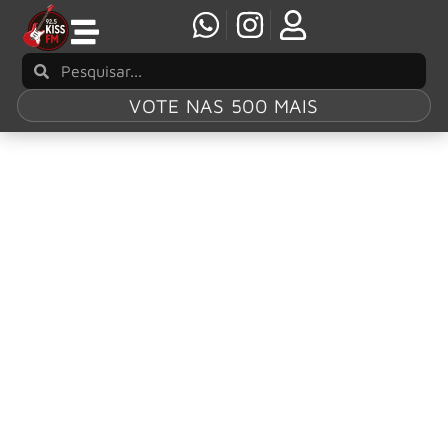
VOTE NAS 500 MAIS
Tag:
Igor
Cavalera
Andreas Kisser tem esperança de reunião com
irmãos Cavalera: “Não há razão para brigar”
Andreas Kisser voltou a falar sobre a presença dos irmãos