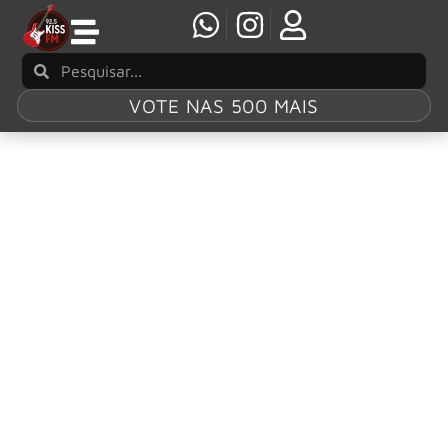
VOTE NAS 500 MAIS
Tag:
Henrik
Danhage
EVERGREY: Banda anuncia a saída do
guitarrista Henrik Danhage
Os fãs de metal progressivo receberam uma notícia