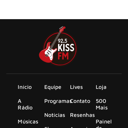
inesperada. A cultuada banda sueca Evergrey anunciou
oficialmente a saída do seu veterano e talentoso
guitarrista, Henrik Danhage
Início
Equipe
Lives
Loja
A
Programas
Contato
500
Rádio
Mais
Notícias
Resenhas
Músicas
Painel
de