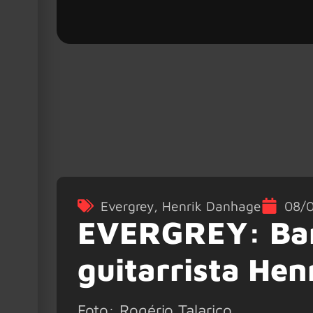
Evergrey
,
Henrik Danhage
08/
EVERGREY: Ban
guitarrista He
Foto: Rogério Talarico