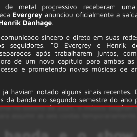
 de metal progressivo receberam uma 
ueca
Evergrey
anunciou oficialmente a saíd
Henrik Danhage
.
comunicado sincero e direto em suas redes
os seguidores. “O Evergrey e Henrik de
eparados após trabalharem juntos, com
hora de um novo capítulo para ambas as 
sucesso e prometendo novas músicas de a
 já haviam notado alguns sinais recentes.
nês da banda no segundo semestre do ano 
nia no outono de 2025, o músico Stephen P
ara assumir as seis cordas temporariamente
 banda e o show