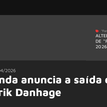
"For
ALTE
DE “
202
04/2026
da anuncia a saída 
nrik Danhage