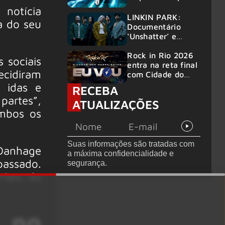
confirma mais de
notícia
50 bandas
LINKIN PARK:
a do seu
Documentário
‘Unshatter’ e
álbum ao vivo são
anunciados
Rock in Rio 2026
 sociais
entra na reta final
cidiram
com Cidade do
Rock em
 idas e
RECEBA
montagem
partes”,
ATUALIZAÇÕES
acelerada e line-
mbos os
up completo
confirmado
Suas informações são tratadas com
 Danhage
a máxima confidencialidade e
passado.
segurança.
latt, do
.
 no