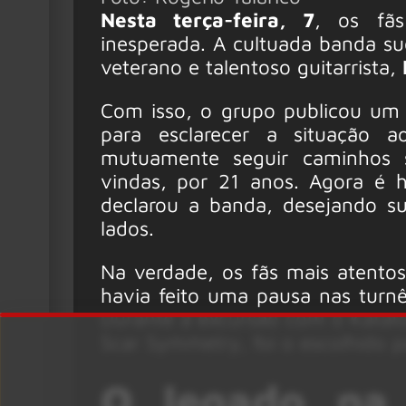
Nesta terça-feira, 7
, os fãs
inesperada. A cultuada banda s
veterano e talentoso guitarrista,
Com isso, o grupo publicou um 
para esclarecer a situação a
mutuamente seguir caminhos s
vindas, por 21 anos. Agora é 
declarou a banda, desejando 
lados.
Na verdade, os fãs mais atentos
havia feito uma pausa nas tur
Durante a excursão com o Katato
Scar Symmetry, foi o escolhido p
O legado na