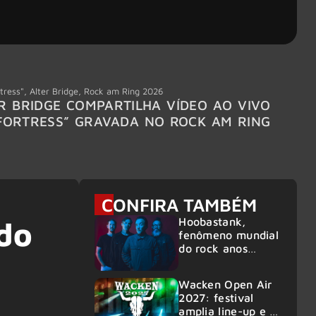
tress"
,
Alter Bridge
,
Rock am Ring 2026
Accept
R BRIDGE COMPARTILHA VÍDEO AO VIVO
ACCE
FORTRESS” GRAVADA NO ROCK AM RING
MEMBR
6
CONFIRA TAMBÉM
Hoobastank,
do
fenômeno mundial
do rock anos
2000, volta ao
Brasil para 6
Wacken Open Air
shows
2027: festival
amplia line-up e já