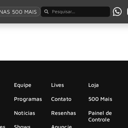
pe
NAS 500 MAIS
 documentário oficial “Hate & Hope”
ciou o lançamento de seu documentário oficial, intitulado Kr
Equipe
Lives
Loja
Programas
Contato
500 Mais
Notícias
Resenhas
Painel de
Controle
es
Shows
Anuncie