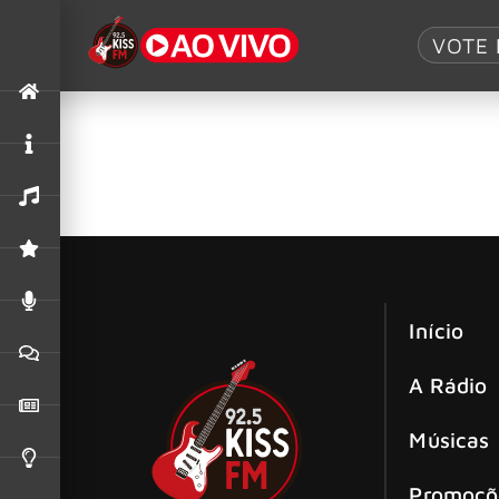
Tag:
Hate & Ho
VOTE 
Kreator terá sua história contada em
A lendária banda de thrash metal Kreator anun
Início
A Rádio
Músicas
Promoçõ