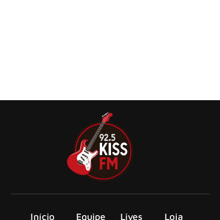
então eu dei a ele alguns conselhos”, diz Eloy
Casagrande
Durante um nova entrevista com a Modern Drummer, o
ex-baterista do Sepultura, Eloy Casagrande, compartilhou
sua visão a respeito de Greyson Nekrutman
Início
Equipe
Lives
Loja