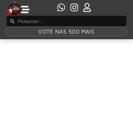
VOTE NAS 500 MAIS
Tag:
Greyson
Nekrutman
Eloy Casagrande elogia Greyson Nekrutman e
revela apoio antes da mudança no Sepultura
Antes de encerrar oficialmente sua marcante passagem