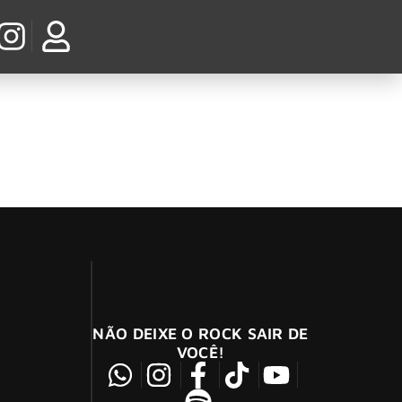
des the Day’
ma série de lançamentos especiais que honram
NÃO DEIXE O ROCK SAIR DE
VOCÊ!