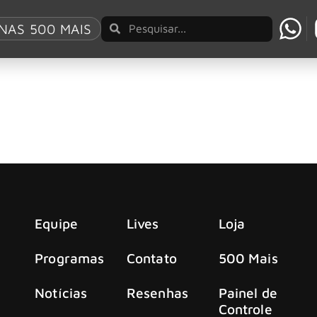
ublications
NAS 500 MAIS
aniversário do The Doors com o livro ‘Night Divi
rs, a Genesis Publications está animada em participar de u
Equipe
Lives
Loja
Programas
Contato
500 Mais
Notícias
Resenhas
Painel de
Controle