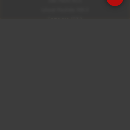
São Paulo 92.5
Litoral Paulista 100.3
Campinas 107.9
Rio De Janeiro 92.9
Ribeirão Preto 105.3
Brasília 106.7
Copyright © 2026 – KISS FM. Todos os direitos
reservados.
ID7 Studio
Site desenvolvido por