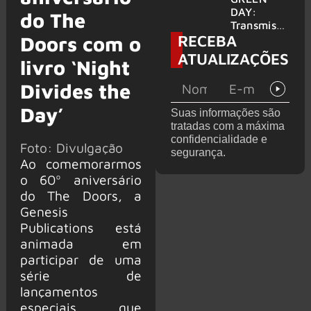
para
DAY:
do The
provável
Transmissã
RECEBA
filme
o 24 horas
Doors com o
‘Green Day
ATUALIZAÇÕES
livro ‘Night
TV’ é
lançada no
Divides the
YouTube
Day’
Suas informações são
tratadas com a máxima
confidencialidade e
Foto: Divulgação
segurança.
Ao comemorarmos
o 60º aniversário
do The Doors, a
Genesis
Publications está
animada em
participar de uma
série de
lançamentos
especiais que