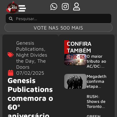
VOTE NAS 500 MAIS
Genesis
CONFIRA
Publications
,
TAMBÉM
Night Divides
O maior
the Day
,
The
tributo ao
Doors
AC/DC:
AC/DC UK
07/02/2025
traz ao
Megadeth
Genesis
Brasil um
confirma
repertório
etapa
Publications
que
europeia
atravessa
comemora o
da turnê
RUSH:
gerações
de
Shows de
60º
despedida
Toronto
para 2027
serão
aniversário
filmados
GREEN