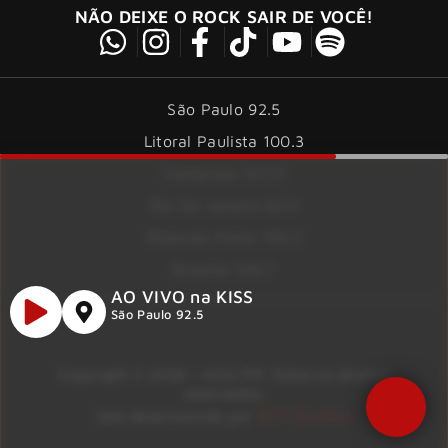
NÃO DEIXE O ROCK SAIR DE VOCÊ!
São Paulo 92.5
Litoral Paulista 100.3
Campinas 107.9
Rio De Janeiro 92.9
Ribeirão Preto 105.3
Brasília 106.7
AO VIVO na KISS
São Paulo 92.5
Copyright © 2026 – KISS FM. Todos os direitos
reservados.
ID7 Studio
Site desenvolvido por