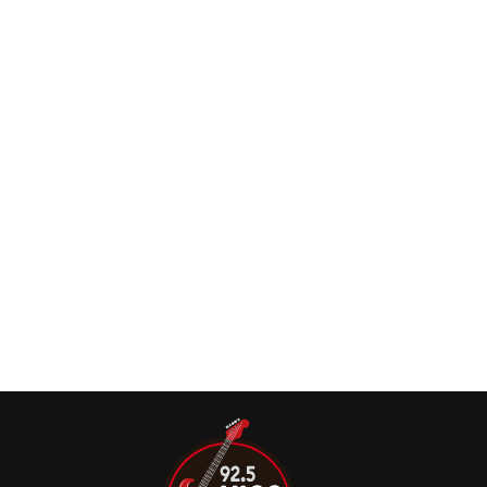
março de 2025
Março de 2025 no Brasil acontece a super-turnê de dois
dos grandes nomes mundiais do rock
alternativo: Garbage, uma das mais influentes
Garbage confirma turnê brasileira com L7 em
2025
O Garbage anunciou seu retorno ao Brasil ao lado do L7
para uma turnê em março, que passará por três capitais.