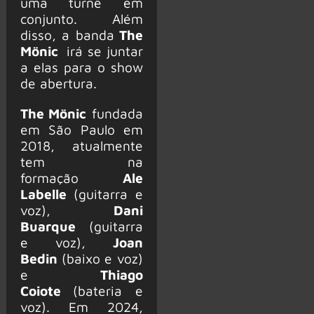
uma turnê em
conjunto. Além
disso, a banda
The
Mönic
irá se juntar
a elas para o show
de abertura.
The Mönic
fundada
em São Paulo em
2018, atualmente
tem na
formação
Ale
Labelle
(guitarra e
voz),
Dani
Buarque
(guitarra
e voz),
Joan
Bedin
(baixo e voz)
e
Thiago
Coiote
(bateria e
voz). Em 2024,