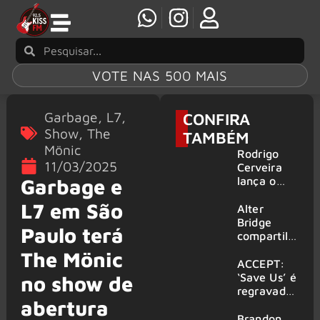
VOTE NAS 500 MAIS
Garbage
,
L7
,
CONFIRA
Show
,
The
TAMBÉM
Mönic
Rodrigo
11/03/2025
Cerveira
lança o
Garbage e
single “The
L7 em São
Searcher”
Alter
Bridge
Paulo terá
compartilh
a vídeo ao
The Mönic
vivo de
ACCEPT:
“Fortress”
‘Save Us’ é
no show de
gravada
regravada
abertura
no Rock
com
am Ring
membros
Brandon