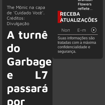
2026
do GHOST
Flowers
The Mönic na capa
e KORN
reflete
de 'Cuidado Você'.
RECEBA
sobre o
futuro e
Créditos:
ATUALIZAÇÕES
levanta
Divulgação
possibilida
A turnê
de de
deixar os
Suas informações são
palcos
tratadas com a máxima
do
confidencialidade e
segurança.
Garbage
e L7
passará
por