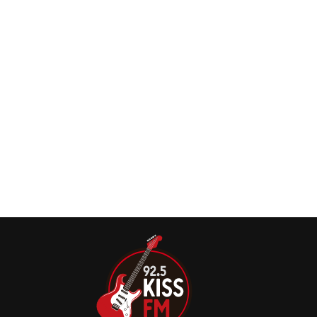
O Linkin Park anunciou o lançamento de “Over Each
Other”, mais um single inédito do grupo.
Linkin Park, com nova vocalista, lança single e
anuncia novo álbum
Linkin Park fez nesta quinta-feira, 05, uma live nas redes
sociais com a nova vocalista: Emily Armstrong, do Dead
Sara.