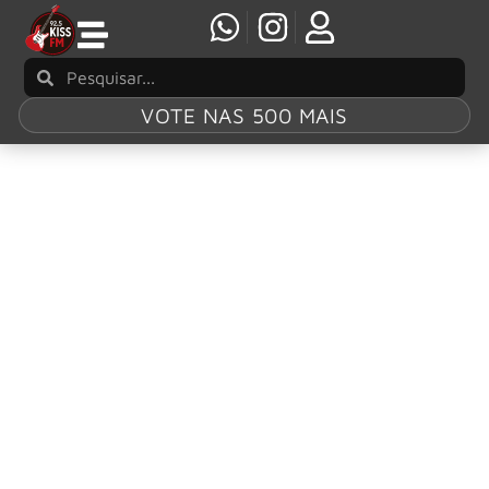
VOTE NAS 500 MAIS
Tag:
From Zero
Linkin Park anuncia retorno à Austrália após
12 anos com turnê “From Zero”
O Linkin Park anunciou que levará a turnê mundial “From
Zero” à Austrália em 2026, marcando seu retorno ao país
após 12 anos.