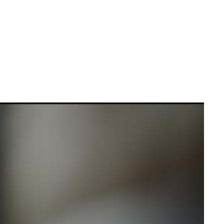
às 15h, horário de Brasília, os fãs vão curtir outra prévia
e-americana.
oda
,
Brad Delson
,
Phoenix
, e
Joe Hahn
, junto com os novos
 com distribuição nacional da Warner Music Brasil. Na mesma
mance extra no mesmo local no dia 16.