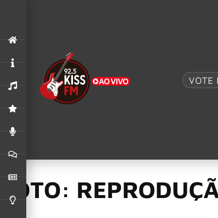
.
"Fortress"
,
Alter Bridge
,
Rock am Ring 2026
ALTER BRIDGE COMPARTILHA VÍDEO AO VIVO D
From Zero
,
Linkin Park
,
Over Each Other
23/10/2024
VOTE 
Linkin Park anuncia
esta quinta
FOTO: REPRODUÇ
Anúncios