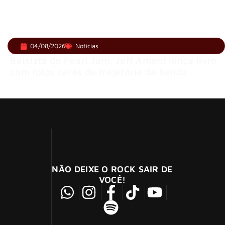
04/08/2026
Notícias
Baixista do Pearl Jam, Jeff Ament lança livro
com fotos raras da trajetória da banda
NÃO DEIXE O ROCK SAIR DE
VOCÊ!