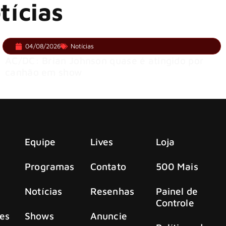
tícias
04/08/2026
Notícias
AC/DC: Brian Johnson quase é atingido por
canhão em show
Equipe
Lives
Loja
Programas
Contato
500 Mais
Notícias
Resenhas
Painel de
Controle
es
Shows
Anuncie