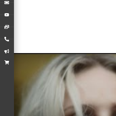
O
Linkin Park
anunciou o lançamento de “Over Each Other”, ma
do álbum inédito de estúdio,
From Zero
. A nova canção che
Os caras já divulgaram as faixas “Emptiness Machine” e “H
O
Linkin Park
está de volta após sete anos da morte de
Che
integrantes
Emily Armstrong
(Dead Sara) como vocalista, e
From Zero
, o primeiro trabalho do grupo desde 2017, está 
data, o grupo fará a estreia da nova formação no Brasil, c