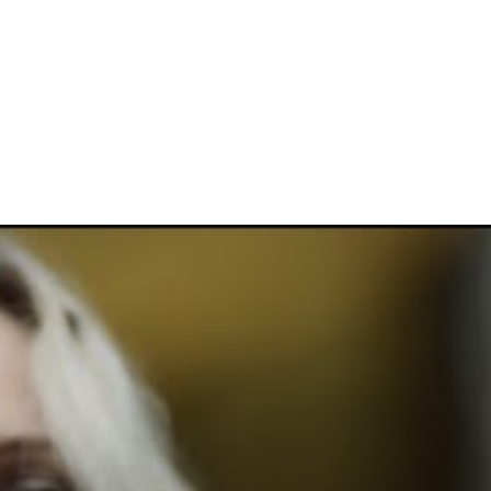
is um single inédito do grupo. Na próxima quinta-feira (24), 
gará acompanhada de um videoclipe.
eavy Is The Crown”, que marcam uma nova era da banda nort
ster Benningto
. A nova formação é composta por
Mike Shin
Colin Brittain
como baterista.
previsto para chegar em 15 de novembro, via Warner Records,
om show no Allianz Parque, em São Paulo, além de uma perfor