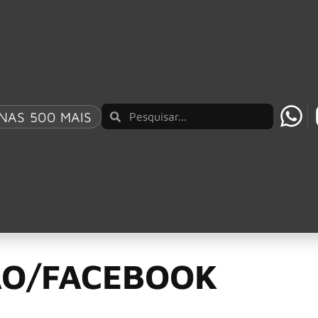
E “FORTRESS” GRAVADA NO ROCK AM RING 2026
NAS 500 MAIS
 faixa inédita ‘Over
ÃO/FACEBOOK