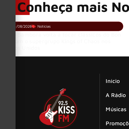
Conheça mais No
04/08/2026
Notícias
Richie Sambora volta a tocar clássicos do Bon
Jovi com o supergrupo Kings of Chaos nos
Estados Unidos
Início
A Rádio
Músicas
Promoçõ